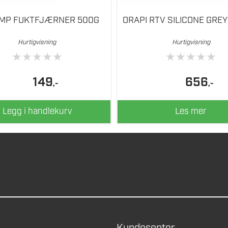
EMP FUKTFJÆRNER 500G
ORAPI RTV SILICONE GREY
Hurtigvisning
Hurtigvisning
★
★
★
★
★
★
★
★
★
★
149
656
,-
,-
Legg i handlekurv
Les mer