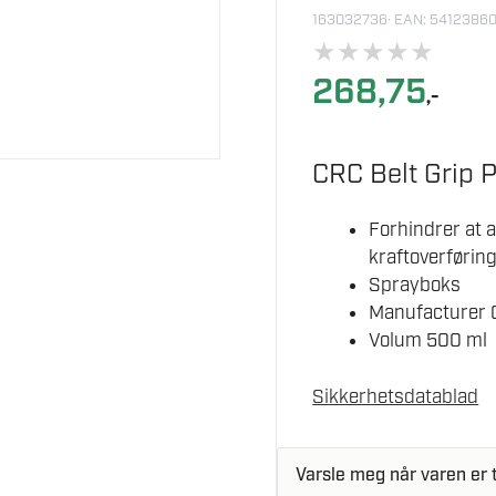
163032736
· EAN: 5412386
★
★
★
★
★
268,75
,-
CRC Belt Grip 
Forhindrer at a
kraftoverføring
Sprayboks
Manufacturer
Volum 500 ml
Sikkerhetsdatablad
Varsle meg når varen er t