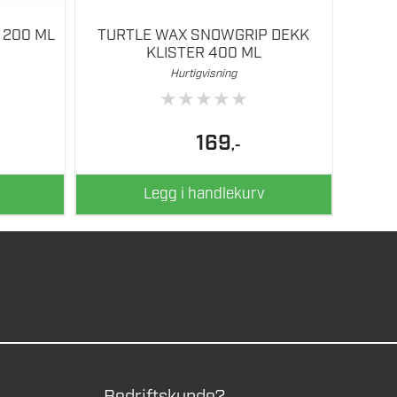
 200 ML
TURTLE WAX SNOWGRIP DEKK
KLISTER 400 ML
Hurtigvisning
★
★
★
★
★
169
,-
Legg i handlekurv