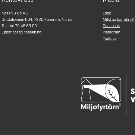
Kontakt oss
Media
Nøsen & Co AS
Logo
Orkdalsveien 604, 7320 Fannrem, Norge
Miljø og bærekraft
Telefon 72 46 65 00
Facebook
Epost
post@noesen.no
Instagram
Youtube