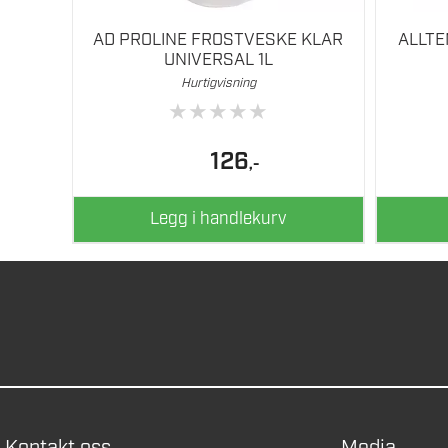
AD PROLINE FROSTVESKE KLAR
ALLT
UNIVERSAL 1L
Hurtigvisning
★
★
★
★
★
126
,-
Legg i handlekurv