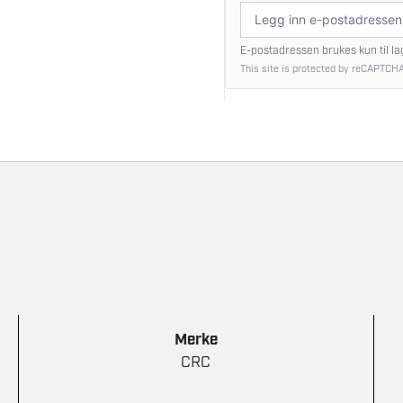
E-
postadresse
E-postadressen brukes kun til la
This site is protected by reCAPTCHA
Merke
CRC