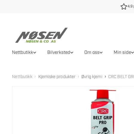
Hopp
4.9 
til
innhold
Nettbutikk
Bilverksted
Om oss
Min side
›
›
›
Nettbutikk
Kjemiske produkter
Øvrig kjemi
CRC BELT GR