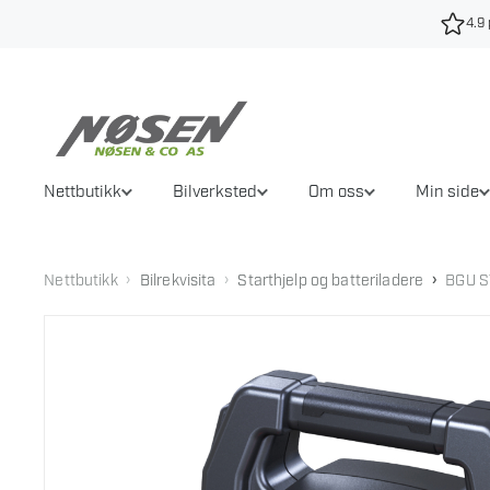
Hopp
4.9 
til
innhold
Nettbutikk
Bilverksted
Om oss
Min side
›
›
›
Nettbutikk
Bilrekvisita
Starthjelp og batteriladere
BGU S