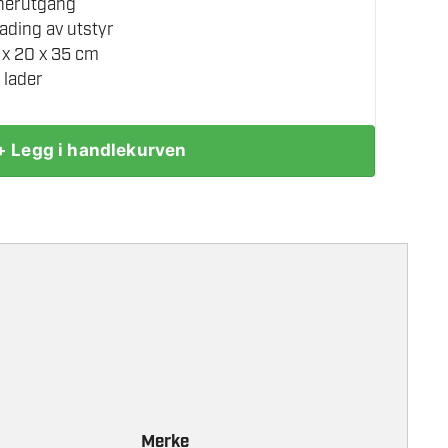
nnerutgang
ading av utstyr
 x 20 x 35 cm
 lader
+ Legg i handlekurven
Merke