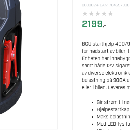
BG08024
· EAN: 70455700
★
★
★
★
★
2199
,-
BGU starthjelp 400/9
for nødstart av biler,
Enheten har innebygd 
samt både 12V sigaret
av diverse elektronik
belastning på 900A er
eller i bilen. Leveres
Gir strøm til nø
Hjelpestartkap
Maks belastni
Med LED-lys fo