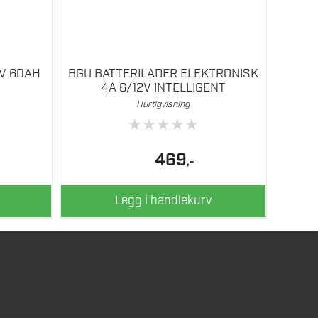
2V 60AH
BGU BATTERILADER ELEKTRONISK
4A 6/12V INTELLIGENT
Hurtigvisning
★
★
★
★
★
469
,-
Legg i handlekurv