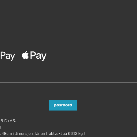
 & Co AS.
.
8cm i dimensjon, får en fraktvekt på 69,12 kg.)