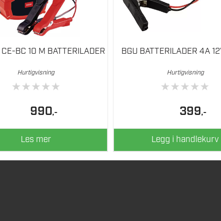
 CE-BC 10 M BATTERILADER
BGU BATTERILADER 4A 1
Hurtigvisning
Hurtigvisning
★
★
★
★
★
★
★
★
★
★
990
399
,-
,-
Les mer
Legg i handlekurv