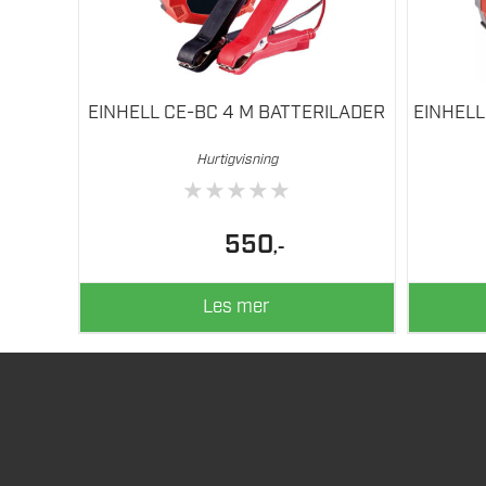
EINHELL CE-BC 4 M BATTERILADER
EINHELL
Hurtigvisning
★
★
★
★
★
550
,-
Les mer