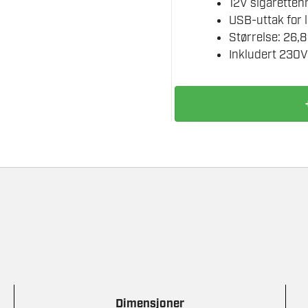
12V sigarette
USB-uttak for l
Størrelse: 26,8
Inkludert 230V
BGU
STARTHJELP
400/900A
12V
antall
Dimensjoner