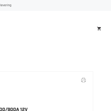
400/900A
 levering
12V
antall
00/900A 12V