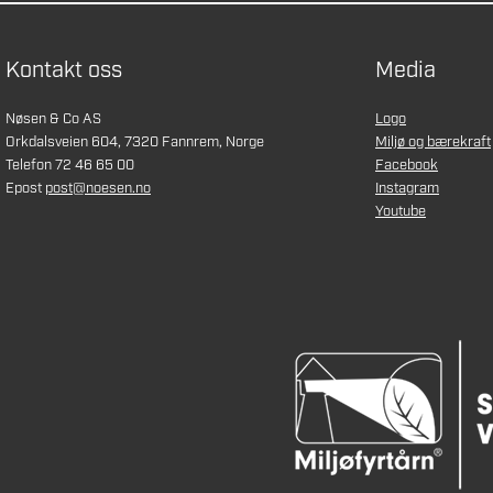
Kontakt oss
Media
Nøsen & Co AS
Logo
Orkdalsveien 604, 7320 Fannrem, Norge
Miljø og bærekraft
Telefon 72 46 65 00
Facebook
Epost
post@noesen.no
Instagram
Youtube