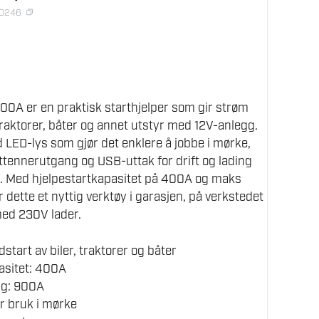
80246
00A er en praktisk starthjelper som gir strøm
 traktorer, båter og annet utstyr med 12V-anlegg.
LED-lys som gjør det enklere å jobbe i mørke,
tennerutgang og USB-uttak for drift og lading
k. Med hjelpestartkapasitet på 400A og maks
 dette et nyttig verktøy i garasjen, på verkstedet
 med 230V lader.
dstart av biler, traktorer og båter
asitet: 400A
ng: 900A
r bruk i mørke