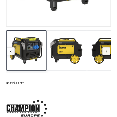
‹
›
IKKE PÅ LAGER