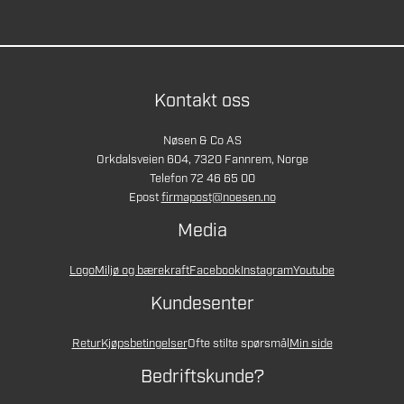
Kontakt oss
Nøsen & Co AS
Orkdalsveien 604, 7320 Fannrem, Norge
Telefon 72 46 65 00
Epost
firmapost@noesen.no
Media
Logo
Miljø og bærekraft
Facebook
Instagram
Youtube
Kundesenter
Retur
Kjøpsbetingelser
Ofte stilte spørsmål
Min side
Bedriftskunde?