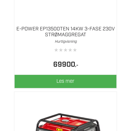
Vekt
96 kg
Sertifisering
CE, Euro5, E10
E-POWER EP13500TEN 14KW 3-FASE 230V
Garanti
3 år
STRØMAGGREGAT
Hurtigvisning
★
★
★
★
★
69900
,-
Les mer