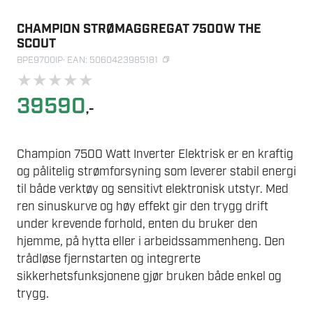
CHAMPION STRØMAGGREGAT 7500W THE
SCOUT
BPE9700IP
· EAN: 5060423985181
★
★
★
★
★
39590
,-
Champion 7500 Watt Inverter Elektrisk er en kraftig
og pålitelig strømforsyning som leverer stabil energi
til både verktøy og sensitivt elektronisk utstyr. Med
ren sinuskurve og høy effekt gir den trygg drift
under krevende forhold, enten du bruker den
hjemme, på hytta eller i arbeidssammenheng. Den
trådløse fjernstarten og integrerte
sikkerhetsfunksjonene gjør bruken både enkel og
trygg.