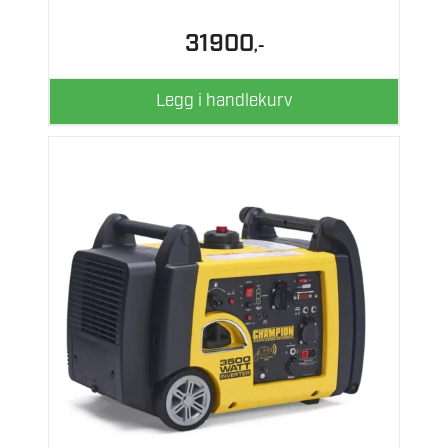
31900
,-
Legg i handlekurv