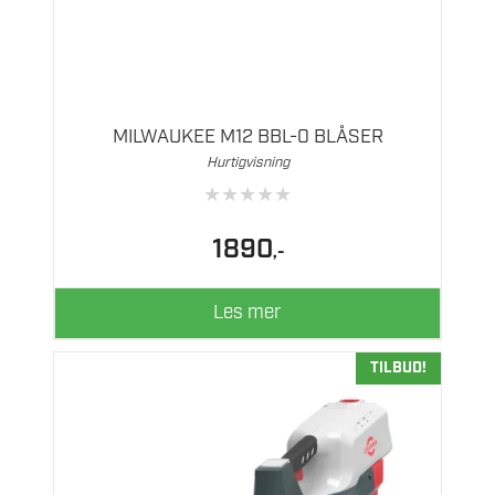
MILWAUKEE M12 BBL-0 BLÅSER
Hurtigvisning
★
★
★
★
★
1890
,-
Les mer
TILBUD!