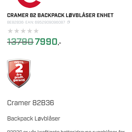
CRAMER 82 BACKPACK LØVBLÅSER ENHET
BE82B36
· EAN: 6952909096087
★
★
★
★
★
Opprinnelig
Nåværende
13790
7990
,-
pris
pris
var:
er:
13790.
7990.
Cramer 82B36
Backpack Løvblåser