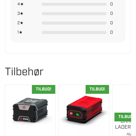
4★
0
3★
0
2★
0
1★
0
Tilbehør
TILBUD!
TILBUD!
TILBUD!
CRAM
LADER 8
Hurti