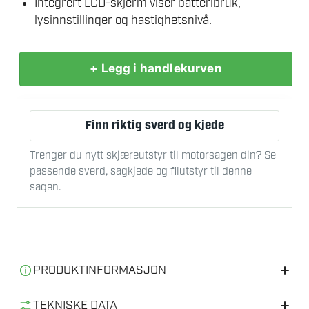
Integrert LCD-skjerm viser batteribruk,
lysinnstillinger og hastighetsnivå.
+ Legg i handlekurven
CRAMER
82
BACKPACK
Finn riktig sverd og kjede
LØVBLÅSER
ENHET
Trenger du nytt skjæreutstyr til motorsagen din? Se
antall
passende sverd, sagkjede og filutstyr til denne
sagen.
PRODUKTINFORMASJON
Informasjon
TEKNISKE DATA