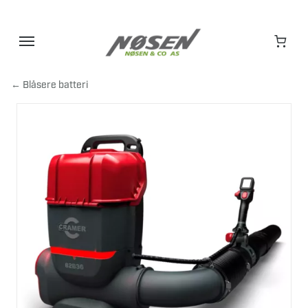
Hopp
til
innhold
← Blåsere batteri