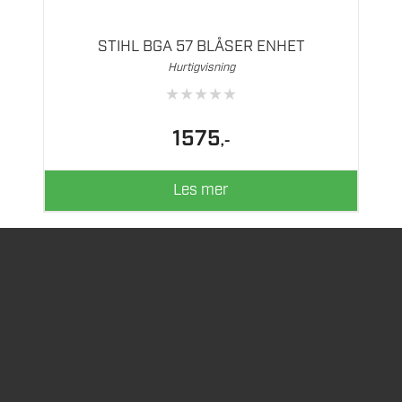
STIHL BGA 57 BLÅSER ENHET
Hurtigvisning
★
★
★
★
★
1575
,-
Les mer