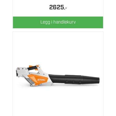
2625
,-
Legg i handlekurv