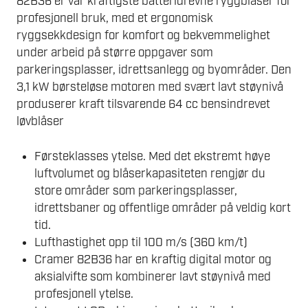
82B36 er vår kraftigste batteridrevne ryggblåser for
profesjonell bruk, med et ergonomisk
ryggsekkdesign for komfort og bekvemmelighet
under arbeid på større oppgaver som
parkeringsplasser, idrettsanlegg og byområder. Den
3,1 kW børsteløse motoren med svært lavt støynivå
produserer kraft tilsvarende 64 cc bensindrevet
løvblåser
Førsteklasses ytelse. Med det ekstremt høye
luftvolumet og blåserkapasiteten rengjør du
store områder som parkeringsplasser,
idrettsbaner og offentlige områder på veldig kort
tid.
Lufthastighet opp til 100 m/s (360 km/t)
Cramer 82B36 har en kraftig digital motor og
aksialvifte som kombinerer lavt støynivå med
profesjonell ytelse.