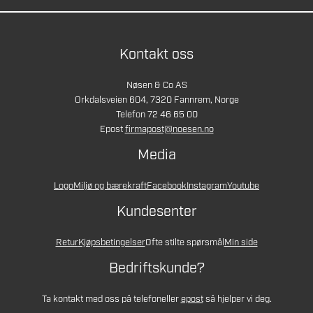
Kontakt oss
Nøsen & Co AS
Orkdalsveien 604, 7320 Fannrem, Norge
Telefon 72 46 65 00
Epost
firmapost@noesen.no
Media
Logo
Miljø og bærekraft
Facebook
Instagram
Youtube
Kundesenter
Retur
Kjøpsbetingelser
Ofte stilte spørsmål
Min side
Bedriftskunde?
Ta kontakt med oss på telefon
eller
epost
så hjelper vi deg.