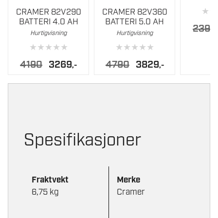
★
★
CRAMER 82V290
CRAMER 82V360
BATTERI 4.0 AH
BATTERI 5.0 AH
2390
Hurtigvisning
Hurtigvisning
★
★
★
★
★
★
★
★
★
★
Opprinnelig
Nåværende
Opprinnelig
Nåværende
4190
3269
4790
3829
,-
,-
pris
pris
pris
pris
var:
er:
var:
er:
4190.
3269.
4790.
3829.
Spesifikasjoner
Fraktvekt
Merke
6,75 kg
Cramer