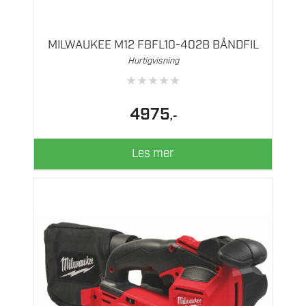
MILWAUKEE M12 FBFL10-402B BÅNDFIL
Hurtigvisning
★
★
★
★
★
4975
,-
Les mer