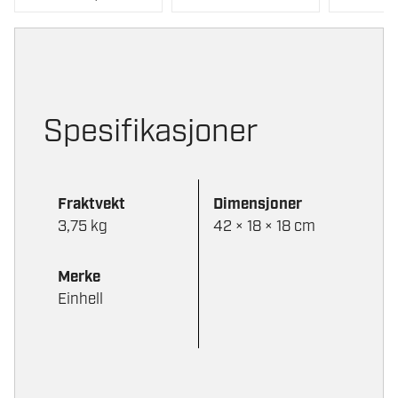
kan
velges
på
produktsi
Spesifikasjoner
Fraktvekt
Dimensjoner
3,75 kg
42 × 18 × 18 cm
Merke
Einhell