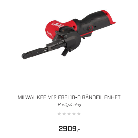
MILWAUKEE M12 FBFL10-0 BÅNDFIL ENHET
Hurtigvisning
★
★
★
★
★
2909
,-