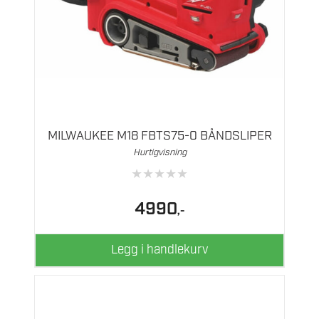
MILWAUKEE M18 FBTS75-0 BÅNDSLIPER
Hurtigvisning
★
★
★
★
★
4990
,-
Legg i handlekurv