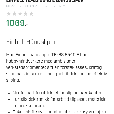
EINHELL TE-BS 8540 E BÅNDSLIPER
MIL4466230
· EAN: 4006825537307
★
★
★
★
★
1069
,-
Einhell Båndsliper
Med Einhell båndsliper TE-BS 8540 E har
hobbyhåndverkere med ambisjoner i
verkstedsortimentet sitt en førsteklasses, kraftig
slipemaskin som gir mulighet til fleksibel og effektiv
sliping.
Nedfellbart frontdeksel for sliping nær kanter
Turtallselektronikk for arbeid tilpasset materiale
og bruksområde
Enkelt skifte av slipebånd uten verktøy ved hjelp