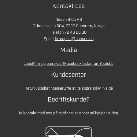
Kontakt oss
Nøsen & Co AS
Orkdalsveien 604, 7320 Fannrem, Norge
Telefon 72 46 65 00
Epost
firmapost@noesen.no
Media
Logo
Miljø og bærekraft
Facebook
Instagram
Youtube
Kundesenter
Retur
Kjøpsbetingelser
Ofte stilte spørsmål
Min side
Bedriftskunde?
Ta kontakt med oss på telefon
eller
epost
så hjelper vi deg.