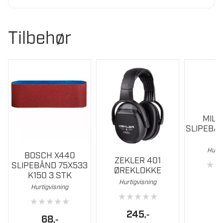
Tilbehør
MIL
SLIPEBÅN
Dette
Hurti
BOSCH X440
ZEKLER 401
produktet
★
★
SLIPEBÅND 75X533
ØREKLOKKE
har
K150 3 STK
1
Hurtigvisning
flere
Hurtigvisning
★
★
★
★
★
varianter.
★
★
★
★
★
Alternati
245
,-
68
,-