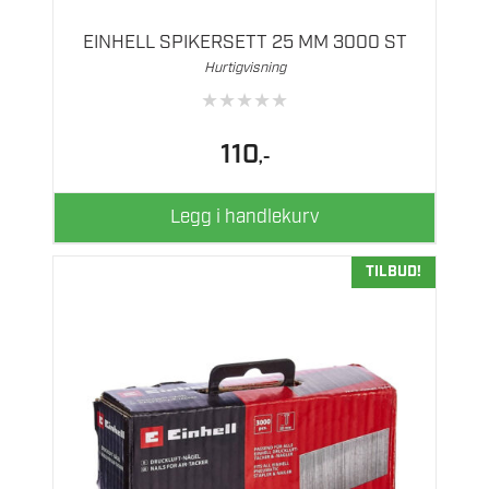
EINHELL SPIKERSETT 25 MM 3000 ST
Hurtigvisning
★
★
★
★
★
110
,-
Legg i handlekurv
TILBUD!