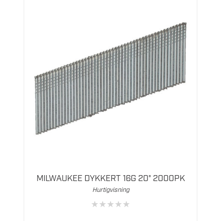
Dette
produktet
har
flere
MILWAUKEE DYKKERT 16G 20° 2000PK
varianter.
Hurtigvisning
Alternativene
★
★
★
★
★
kan