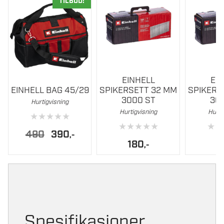
TILBUD!
EINHELL
EI
EINHELL BAG 45/29
SPIKERSETT 32 MM
SPIKERS
3000 ST
30
Hurtigvisning
Hurtigvisning
Hurti
★
★
★
★
★
★
★
★
★
★
★
★
Opprinnelig
Nåværende
490
390
,-
pris
pris
180
1
,-
var:
er:
490.
390.
Spesifikasjoner