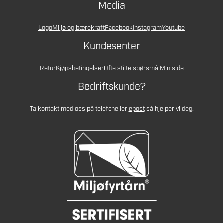
Media
Logo
Miljø og bærekraft
Facebook
Instagram
Youtube
Kundesenter
Retur
Kjøpsbetingelser
Ofte stilte spørsmål
Min side
Bedriftskunde?
Ta kontakt med oss på telefon
eller
epost
så hjelper vi deg.