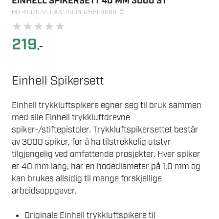
EINHELL SPIKERSETT 40 MM 3000 ST
MIL4137872
· EAN: 4006825504866
★
★
★
★
★
219
,-
Einhell Spikersett
Einhell trykkluftspikere egner seg til bruk sammen
med alle Einhell trykkluftdrevne
spiker-/stiftepistoler. Trykkluftspikersettet består
av 3000 spiker, for å ha tilstrekkelig utstyr
tilgjengelig ved omfattende prosjekter. Hver spiker
er 40 mm lang, har en hodediameter på 1,0 mm og
kan brukes allsidig til mange forskjellige
arbeidsoppgaver.
Originale Einhell trykkluftspikere til