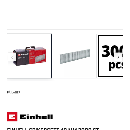
‹
›
PÅ LAGER