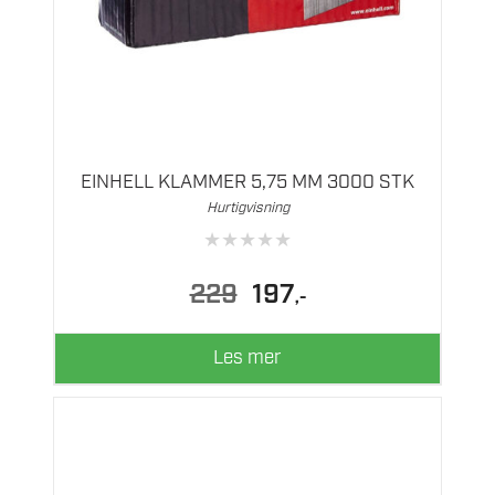
EINHELL KLAMMER 5,75 MM 3000 STK
Hurtigvisning
★
★
★
★
★
Opprinnelig
Nåværende
229
197
,-
pris
pris
var:
er:
229.
197.
Les mer