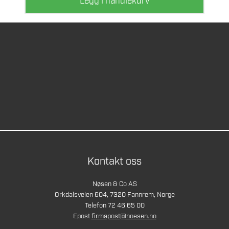
Legg i handlekurv
Kontakt oss
Nøsen & Co AS
Orkdalsveien 604, 7320 Fannrem, Norge
Telefon 72 46 65 00
Epost
firmapost@noesen.no