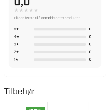
0,0
★
★
★
★
★
Bli den første til å anmelde dette produktet.
5★
0
4★
0
3★
0
2★
0
1★
0
Tilbehør