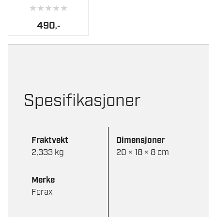
★
★
★
★
★
490
,-
Spesifikasjoner
Fraktvekt
Dimensjoner
2,333 kg
20 × 18 × 8 cm
Merke
Ferax