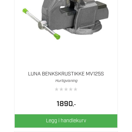
LUNA BENKSKRUSTIKKE MV125S
Hurtigvisning
★
★
★
★
★
1890
,-
Legg i handlekurv