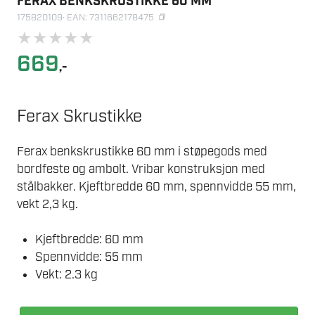
FERAX BENKSKRUSTIKKE 60 MM
175820109
· EAN: 7311662178475
★
★
★
★
★
669
,-
Ferax Skrustikke
Ferax benkskrustikke 60 mm i støpegods med
bordfeste og ambolt. Vribar konstruksjon med
stålbakker. Kjeftbredde 60 mm, spennvidde 55 mm,
vekt 2,3 kg.
Kjeftbredde: 60 mm
Spennvidde: 55 mm
Vekt: 2.3 kg