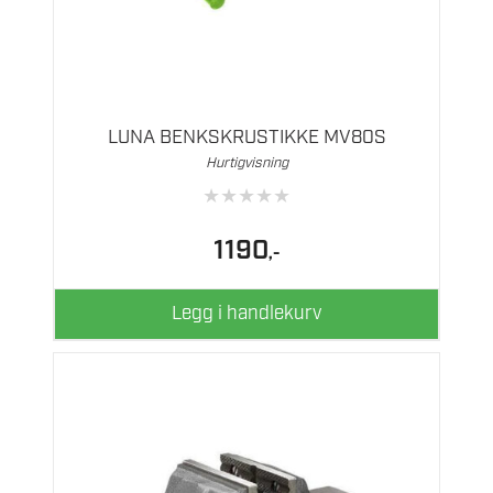
LUNA BENKSKRUSTIKKE MV80S
Hurtigvisning
★
★
★
★
★
1190
,-
Legg i handlekurv