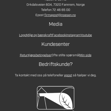
Orkdalsveien 604, 7320 Fannrem, Norge
Telefon 72 46 65 00
Epost
firmapost@noesen.no
Media
Logo
Miljø og bærekraft
Facebook
Instagram
Youtube
Kundesenter
Retur
Kjøpsbetingelser
Ofte stilte spørsmål
Min side
Bedriftskunde?
Ta kontakt med oss på telefon
eller
epost
så hjelper vi deg.