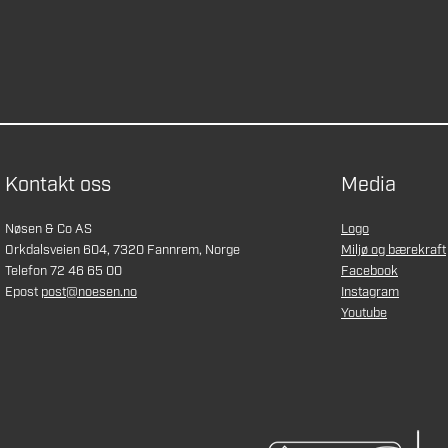
Kontakt oss
Media
Nøsen & Co AS
Logo
Orkdalsveien 604, 7320 Fannrem, Norge
Miljø og bærekraft
Telefon 72 46 65 00
Facebook
Epost
post@noesen.no
Instagram
Youtube