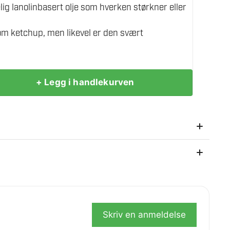
ig lanolinbasert olje som hverken størkner eller
som ketchup, men likevel er den svært
+ Legg i handlekurven
okk og batteripoler.
så etter kjøpet.
ner. Fluid Film kan lett fjernes med steamer eller Ren
ksand. I lukket emballasje kan middelet lagres over
Skriv en anmeldelse