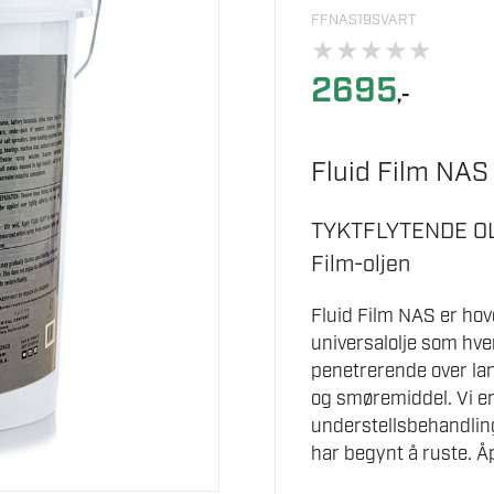
FFNAS19SVART
★
★
★
★
★
2695
,-
Fluid Film NAS 
TYKTFLYTENDE OLJ
Film-oljen
Fluid Film NAS er hov
universalolje som hve
penetrerende over la
og smøremiddel. Vi erf
understellsbehandling
har begynt å ruste. Å