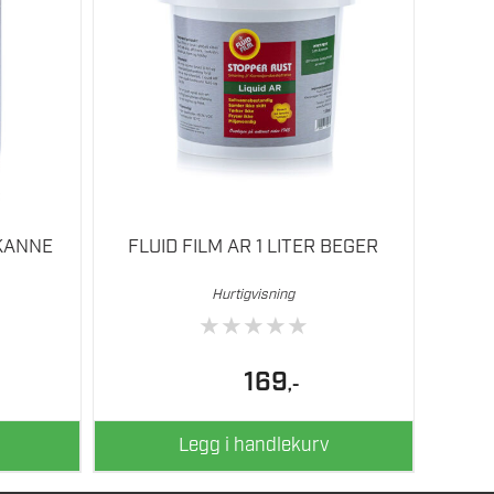
 KANNE
FLUID FILM AR 1 LITER BEGER
Hurtigvisning
★
★
★
★
★
169
,-
Legg i handlekurv