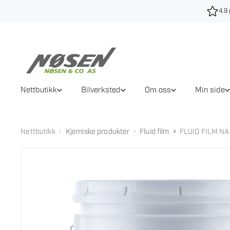
Hopp
4.9 
til
innhold
Nettbutikk
Bilverksted
Om oss
Min side
›
›
›
Nettbutikk
Kjemiske produkter
Fluid film
FLUID FILM NA