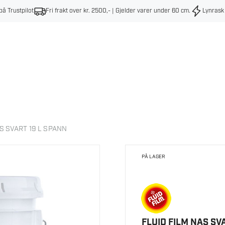
på Trustpilot
Fri frakt over kr. 2500,- | Gjelder varer under 60 cm
.
Lynrask
S SVART 19 L SPANN
PÅ LAGER
FLUID FILM NAS SV