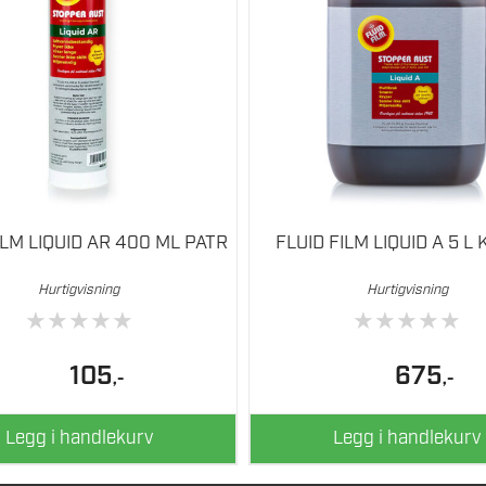
ILM LIQUID AR 400 ML PATR
FLUID FILM LIQUID A 5 L
Hurtigvisning
Hurtigvisning
★
★
★
★
★
★
★
★
★
★
105
675
,-
,-
Legg i handlekurv
Legg i handlekurv