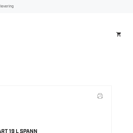
NAS
 levering
SVART
19
L
SPANN
antall
ART 19 L SPANN