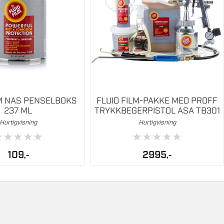
LM NAS PENSELBOKS
FLUID FILM-PAKKE MED PROFF
237 ML
TRYKKBEGERPISTOL ASA TB301
Hurtigvisning
Hurtigvisning
★
★
★
★
★
★
★
★
★
★
109
2995
,-
,-