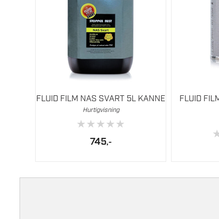
FLUID FILM NAS SVART 5L KANNE
FLUID FI
Hurtigvisning
★
★
★
★
★
745
,-