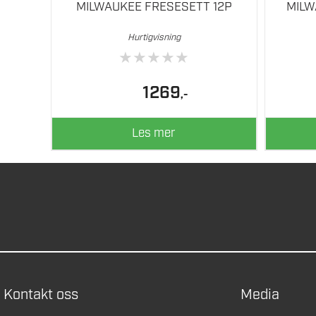
MILWAUKEE FRESESETT 12P
MILW
Hurtigvisning
★
★
★
★
★
1269
,-
Les mer
Kontakt oss
Media