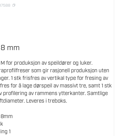
137588
t 8 mm
HM for produksjon av speildører og luker.
raprofilfreser som gir rasjonell produksjon uten
er. 1 stk frisfres av vertikal type for fresing av
efres for å lage dørspeil av massivt tre, samt 1 stk
tiv profilering av rammens ytterkanter. Samtlige
tdiameter. Leveres i treboks.
r 8mm
tk
ing 1