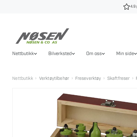
Hopp
4.9 
til
innhold
Nettbutikk
Bilverksted
Om oss
Min side
›
›
›
›
Nettbutikk
Verktøytilbehør
Freseverktøy
Skaftfreser