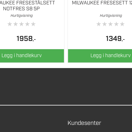
AUKEE FRESESTÅLSETT
MILWAUKEE FRESESETT 
NOTFRES S8 5P
Hurtigvisning
Hurtigvisning
★
★
★
★
★
★
★
★
★
★
1958
1349
,-
,-
Legg i handlekurv
Legg i handlekurv
Kundesenter