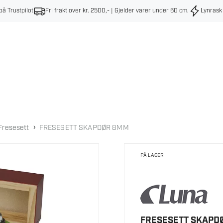
på Trustpilot
Fri frakt over kr. 2500,- | Gjelder varer under 60 cm
.
Lynrask
›
Fresesett
FRESESETT SKAPDØR 8MM
PÅ LAGER
FRESESETT SKAPD