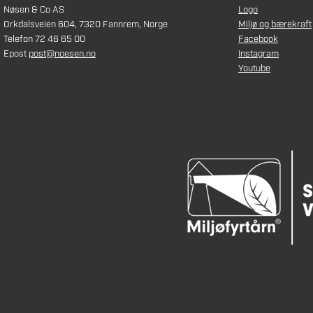
Nøsen & Co AS
Logo
Orkdalsveien 604, 7320 Fannrem, Norge
Miljø og bærekraft
Telefon 72 46 65 00
Facebook
Epost
post@noesen.no
Instagram
Youtube