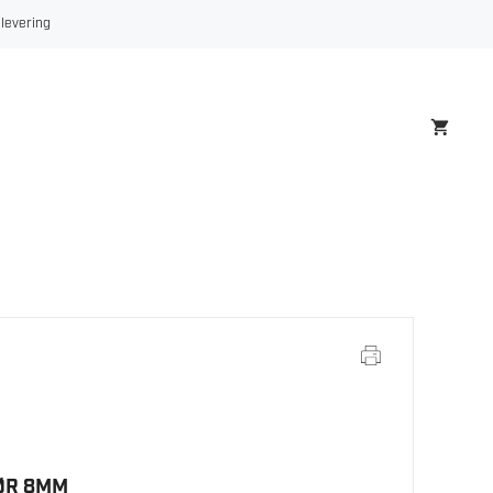
8MM
 levering
antall
ØR 8MM