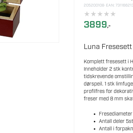
205200108
· EAN: 7311662
★
★
★
★
★
3899
,-
Luna Freseset
Komplett fresesett i 
Inneholder 2 stk kont
tidskrevende omstilling
dørspeil. 1 stk limfug
profilfres for dekora
freser med 8 mm skaf
Fresediamete
Antall deler 5s
Antall i forpakn