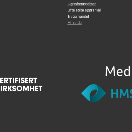
Kjøpsbetingelser
Ofte stilte spørsmål
Trygg handel
Min side