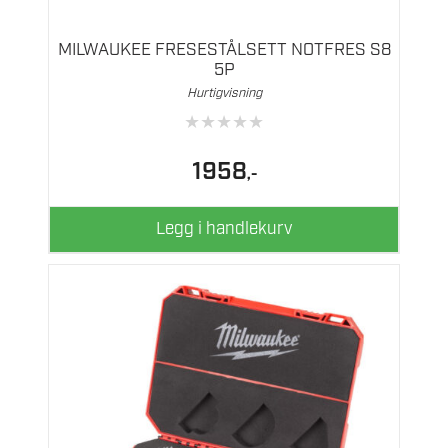
MILWAUKEE FRESESTÅLSETT NOTFRES S8
5P
Hurtigvisning
★
★
★
★
★
1958
,-
Legg i handlekurv