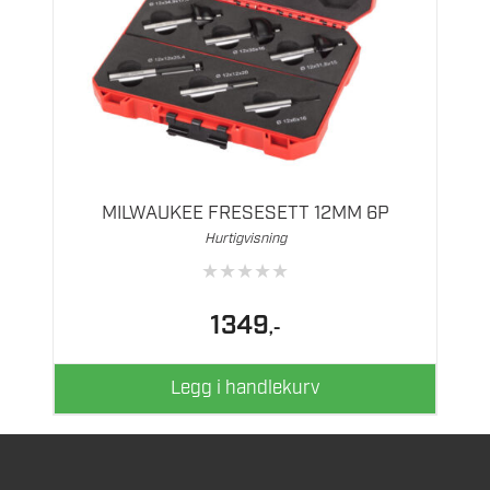
MILWAUKEE FRESESETT 12MM 6P
Hurtigvisning
★
★
★
★
★
1349
,-
Legg i handlekurv