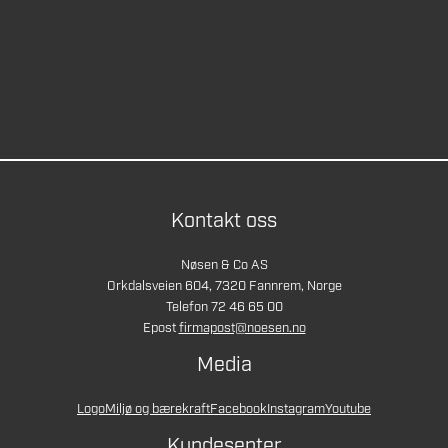
Kontakt oss
Nøsen & Co AS
Orkdalsveien 604, 7320 Fannrem, Norge
Telefon 72 46 65 00
Epost
firmapost@noesen.no
Media
Logo
Miljø og bærekraft
Facebook
Instagram
Youtube
Kundesenter