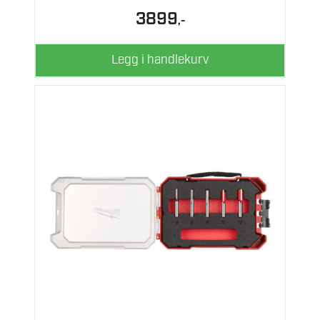
3899
,-
Legg i handlekurv