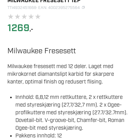
MILWAUKEE FRESESETT 12P
TTI4932451668
· EAN: 4002395275564
★
★
★
★
★
1269
,-
Milwaukee Fresesett
Milwaukee fresesett med 12 deler. Laget med
mikrokornet diamantslipt karbid for skarpere
kanter, optimal finish og redusert flising.
Innhold: 6,8,12 mm rettkuttere, 2 x rettkuttere
med styreskjæring (27,7/32,7 mm). 2 x Ogee-
profilkuttere med styreskjæring (27.7/32.7mm).
Dovetail-bit. V-groove-bit, Chamfer-bit, Roman
Ogee-bit med styreskjæring.
Pakkens innhold: 12