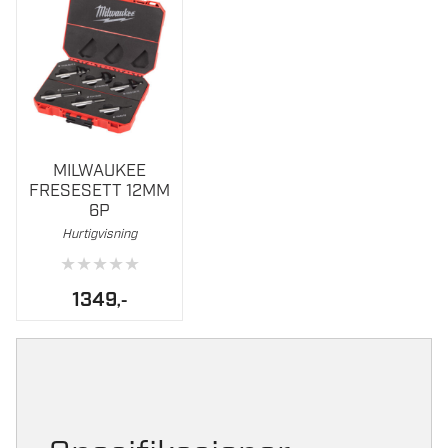
MILWAUKEE
FRESESETT 12MM
6P
Hurtigvisning
★
★
★
★
★
1349
,-