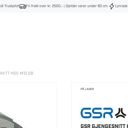
på Trustpilot
Fri frakt over kr. 2500,- | Gjelder varer under 60 cm
.
Lynrask
NITT HSS M10 SB
PÅ LAGER
GSR GJENGESNITT 