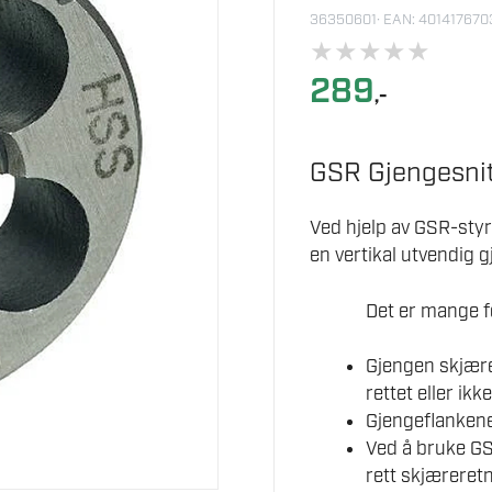
36350601
· EAN: 40141767
★
★
★
★
★
289
,-
GSR Gjengesnit
Ved hjelp av GSR-styr
en vertikal utvendig g
Det er mange f
Gjengen skjæres
rettet eller ikk
Gjengeflankene
Ved å bruke GS
rett skjæreretn