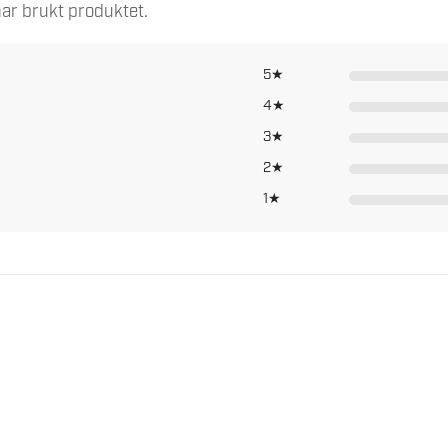
ar brukt produktet.
Høyre
5★
1.5 mm
4★
2 st
3★
2★
9 mm
1★
25 mm