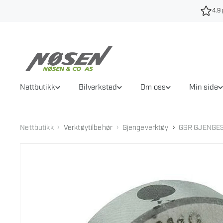
Hopp
4.9 
til
innhold
Nettbutikk
Bilverksted
Om oss
Min side
›
›
›
Nettbutikk
Verktøytilbehør
Gjengeverktøy
GSR GJENGES