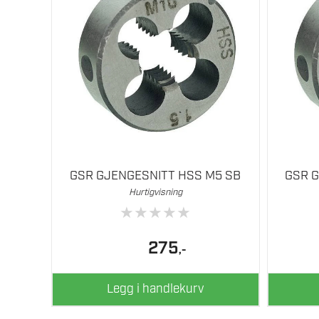
GSR GJENGESNITT HSS M5 SB
GSR 
Hurtigvisning
★
★
★
★
★
275
,-
Legg i handlekurv