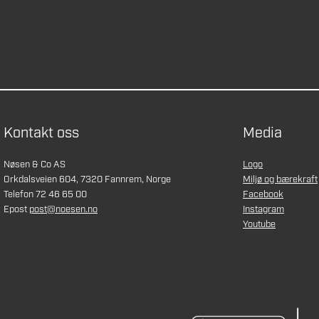
Kontakt oss
Media
Nøsen & Co AS
Logo
Orkdalsveien 604, 7320 Fannrem, Norge
Miljø og bærekraft
Telefon 72 46 65 00
Facebook
Epost
post@noesen.no
Instagram
Youtube