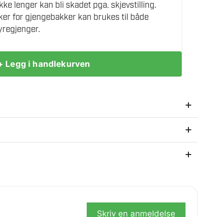
ke lenger kan bli skadet pga. skjevstilling.
er for gjengebakker kan brukes til både
yregjenger.
+ Legg i handlekurven
så etter kjøpet.
Skriv en anmeldelse