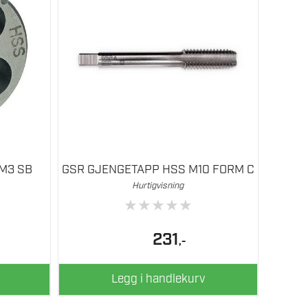
M3 SB
GSR GJENGETAPP HSS M10 FORM C
Hurtigvisning
★
★
★
★
★
231
,-
Legg i handlekurv