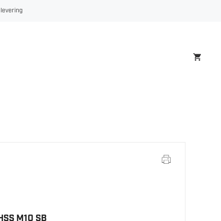
HSS
 levering
M10
SB
antall
HSS M10 SB