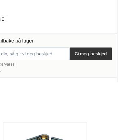
Nei
ilbake på lager
Gi meg beskjed
gervarsel.
.