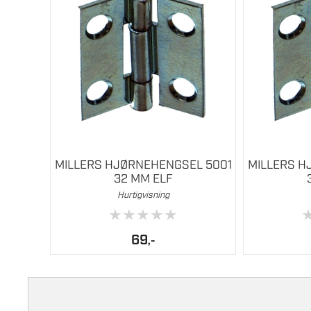
MILLERS HJØRNEHENGSEL 5001
MILLERS H
32 MM ELF
Hurtigvisning
★
★
★
★
★
69
,-