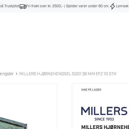
på Trustpilot
Fri frakt over kr. 2500,- | Gjelder varer under 60 cm
.
Lynrask
›
engsler
MILLERS HJØRNEHENGSEL 5001 38 MM EFZ 10 STK
IKKE PÅ LAGER
MILLERS HJØRNEHE