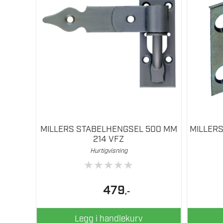
MILLERS STABELHENGSEL 500 MM
MILLER
214 VFZ
Hurtigvisning
★
★
★
★
★
479
,-
Legg i handlekurv