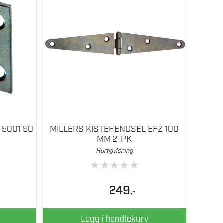
5001 50
MILLERS KISTEHENGSEL EFZ 100
MM 2-PK
Hurtigvisning
★
★
★
★
★
249
,-
Legg i handlekurv