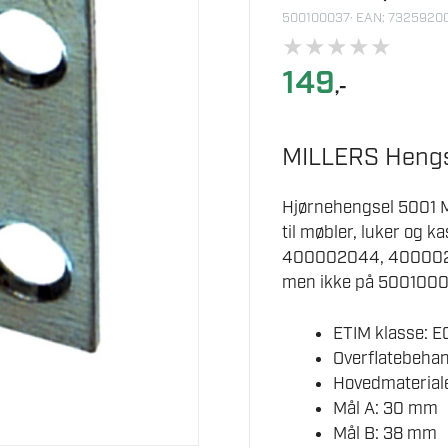
500100037
· EAN: 732592
★
★
★
★
★
149
,-
MILLERS Heng
Hjørnehengsel 5001 M
til møbler, luker og 
400002044, 400002
men ikke på 5001000
ETIM klasse: 
Overflatebehan
Hovedmateriale
Mål A: 30 mm
Mål B: 38 mm