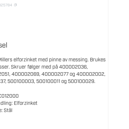
0025784
sel
illers elforzinket med pinne av messing. Brukes
kasser. Skruer følger med på 400002036,
051, 400002069, 400002077 og 400002002,
37, 500100003, 500100011 og 500100029.
EC012000
dling: Elforzinket
: Stål