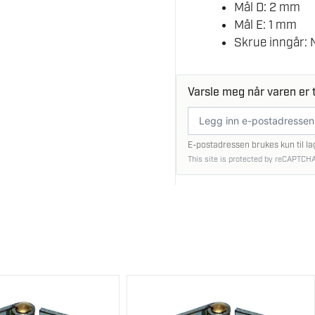
Mål D: 2 mm
Mål E: 1 mm
Skrue inngår: 
Varsle meg når varen er t
E-
postadresse
E-postadressen brukes kun til la
This site is protected by reCAPTCHA