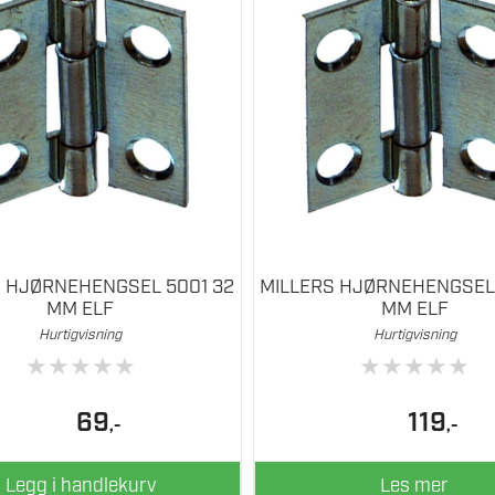
S HJØRNEHENGSEL 5001 32
MILLERS HJØRNEHENGSEL 
MM ELF
MM ELF
Hurtigvisning
Hurtigvisning
★
★
★
★
★
★
★
★
★
★
69
119
,-
,-
Legg i handlekurv
Les mer