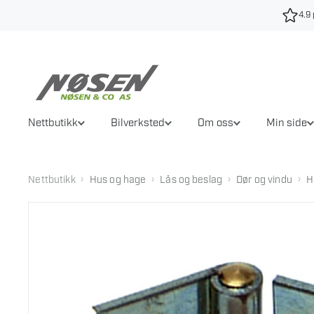
Hopp
4.9 
til
innhold
Nettbutikk
Bilverksted
Om oss
Min side
›
›
›
›
Nettbutikk
Hus og hage
Lås og beslag
Dør og vindu
H