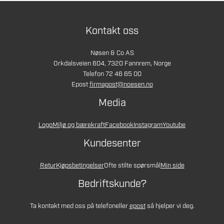
Kontakt oss
Nøsen & Co AS
Orkdalsveien 604, 7320 Fannrem, Norge
Telefon 72 46 65 00
Epost
firmapost@noesen.no
Media
Logo
Miljø og bærekraft
Facebook
Instagram
Youtube
Kundesenter
Retur
Kjøpsbetingelser
Ofte stilte spørsmål
Min side
Bedriftskunde?
Ta kontakt med oss på telefon
eller
epost
så hjelper vi deg.