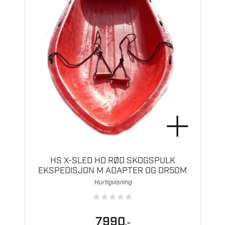
HS X-SLED HD RØD SKOGSPULK
EKSPEDISJON M ADAPTER OG DR50M
Hurtigvisning
★
★
★
★
★
7990
,-