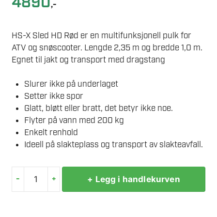
4890
,-
HS-X Sled HD Rød er en multifunksjonell pulk for
ATV og snøscooter. Lengde 2,35 m og bredde 1,0 m.
Egnet til jakt og transport med dragstang
Slurer ikke på underlaget
Setter ikke spor
Glatt, bløtt eller bratt, det betyr ikke noe.
Flyter på vann med 200 kg
Enkelt renhold
Ideell på slakteplass og transport av slakteavfall.
-
+
+ Legg i handlekurven
HS
X-
SLED