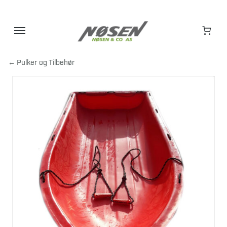
Hopp
til
innhold
← Pulker og Tilbehør