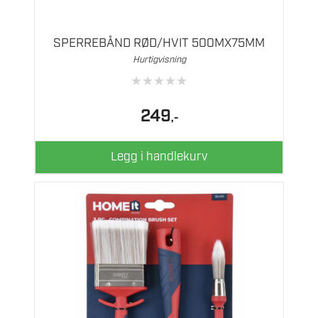
SPERREBÅND RØD/HVIT 500MX75MM
Hurtigvisning
★
★
★
★
★
249
,-
Legg i handlekurv