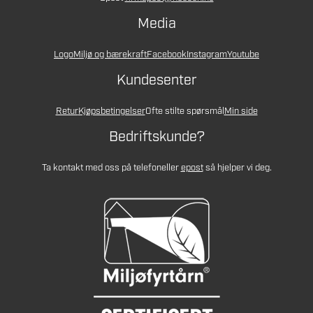
Media
Logo
Miljø og bærekraft
Facebook
Instagram
Youtube
Kundesenter
Retur
Kjøpsbetingelser
Ofte stilte spørsmål
Min side
Bedriftskunde?
Ta kontakt med oss på telefon
eller
epost
så hjelper vi deg.