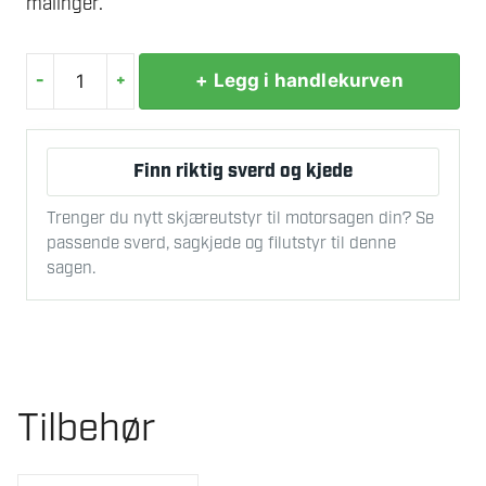
malinger.
-
+
+ Legg i handlekurven
JORDAN
PERFECT
PENSEL
Finn riktig sverd og kjede
75
MM
Trenger du nytt skjæreutstyr til motorsagen din? Se
HUS
passende sverd, sagkjede og filutstyr til denne
OG
sagen.
GJERDE
antall
Tilbehør