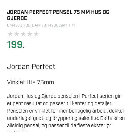
JORDAN PERFECT PENSEL 75 MM HUS OG
GJERDE
OM42701782
· EAN: 7311490029444
★
★
★
★
★
199
,-
Jordan Perfect
Vinklet Ute 75mm
Jordan Hus og Gjerde penselen i Perfect serien gir
et pent resultat og passer til kanter og detaljer.
Penselen er vinklet for mer behagelig arbeid, dekker
underlaget godt, og drypper og søler lite. Dette er en
allsidig pensel, og passer til de fleste eksteriør