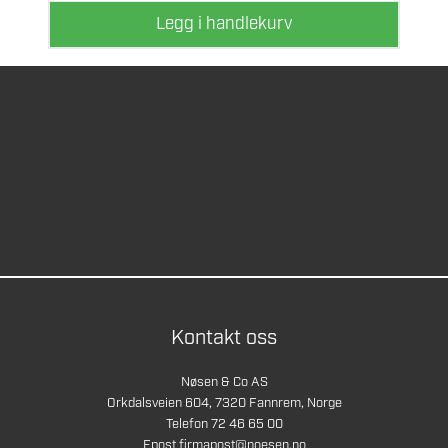
Legg i handlekurv
Kontakt oss
Nøsen & Co AS
Orkdalsveien 604, 7320 Fannrem, Norge
Telefon 72 46 65 00
Epost
firmapost@noesen.no