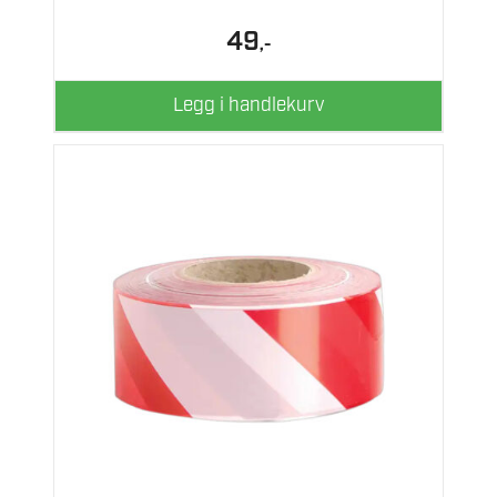
49
,-
Legg i handlekurv