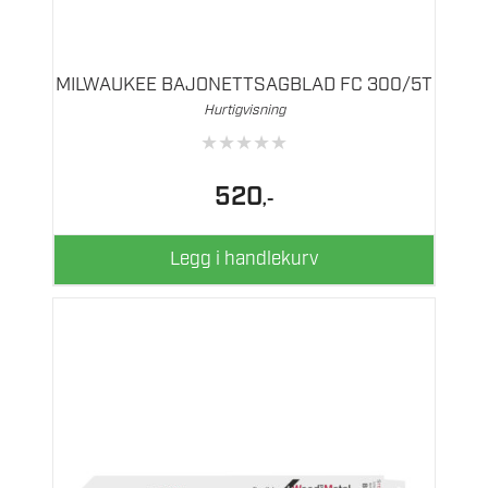
MILWAUKEE BAJONETTSAGBLAD FC 300/5T
Hurtigvisning
★
★
★
★
★
520
,-
Legg i handlekurv