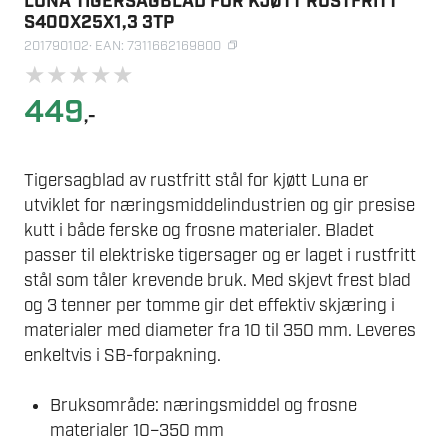
LUNA TIGERSAGBLAD FOR KJØTT RUSTFRITT
S400X25X1,3 3TP
201790102
· EAN: 7311662169800
★
★
★
★
★
449
,-
Tigersagblad av rustfritt stål for kjøtt Luna er
utviklet for næringsmiddelindustrien og gir presise
kutt i både ferske og frosne materialer. Bladet
passer til elektriske tigersager og er laget i rustfritt
stål som tåler krevende bruk. Med skjevt frest blad
og 3 tenner per tomme gir det effektiv skjæring i
materialer med diameter fra 10 til 350 mm. Leveres
enkeltvis i SB-forpakning.
Bruksområde: næringsmiddel og frosne
materialer 10–350 mm