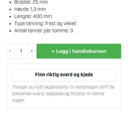
Bredde: 25 mm
Høyde: 1,3 mm
Lengde: 400 mm
Type tanning: frest og vikket
Antall tenner per tomme: 3
-
+
+ Legg i handlekurven
LUNA
TIGERSAGBLAD
FOR
Finn riktig sverd og kjede
KJØTT
RUSTFRITT
Trenger du nytt skjæreutstyr til motorsagen din? Se
S400X25X1,3
passende sverd, sagkjede og filutstyr til denne
3TP
sagen.
antall