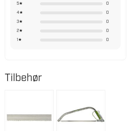
5★
0
Antall tenner pr
3 st
tomme
4★
0
3★
0
2★
0
1★
0
Tilbehør