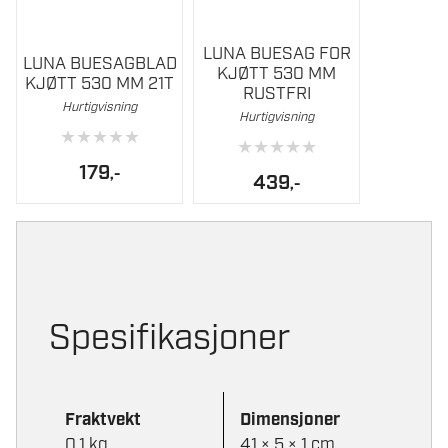
LUNA BUESAG FOR
LUNA BUESAGBLAD
KJØTT 530 MM
KJØTT 530 MM 21T
RUSTFRI
Hurtigvisning
Hurtigvisning
★
★
★
★
★
★
★
★
★
★
179
,-
439
,-
Spesifikasjoner
Fraktvekt
Dimensjoner
0,1 kg
41 × 5 × 1 cm