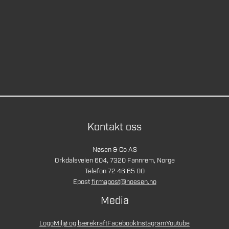
Kontakt oss
Nøsen & Co AS
Orkdalsveien 604, 7320 Fannrem, Norge
Telefon 72 46 65 00
Epost
firmapost@noesen.no
Media
Logo
Miljø og bærekraft
Facebook
Instagram
Youtube