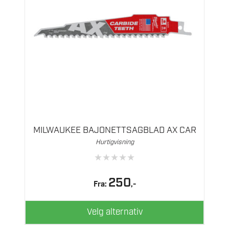
Dette
produktet
har
flere
MILWAUKEE BAJONETTSAGBLAD AX CAR
varianter.
Hurtigvisning
Alternativene
★
★
★
★
★
kan
velges
250
Fra:
,-
på
produktsiden
Velg alternativ