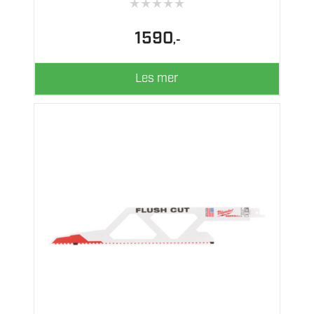
★
★
★
★
★
1590
,-
Les mer