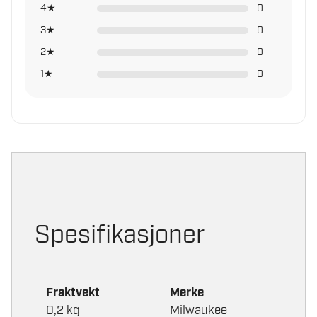
4★
0
3★
0
2★
0
1★
0
Spesifikasjoner
Fraktvekt
Merke
0,2 kg
Milwaukee