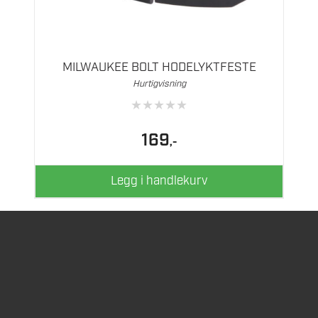
MILWAUKEE BOLT HODELYKTFESTE
Hurtigvisning
★
★
★
★
★
169
,-
Legg i handlekurv