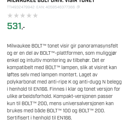
MILWAUKEE BOLT UNIV. VISIR TONET
TTI4932479942
· EAN: 4058546377366
★
★
★
★
★
531
,-
Milwaukee BOLT™ tonet visir gir panoramasynsfelt
og er en del av BOLT™-plattformen, som muliggjør
enkel og intuitiv montering av tilbehør. Det er
kompatibelt med BOLT™ lampen, slik at visiret kan
løftes selv med lampen montert. Laget av
polykarbonat med anti-ripe K og anti-dugg N belegg
i henhold til EN166. Finnes i klar og tonet versjon for
ulike arbeidsforhold. Kompakt-versjonen passer
kun til BOLT™ 200, mens universalversjonen kan
brukes med både BOLT™ 100 og BOLT™ 200.
Sertifisert i henhold til EN166.