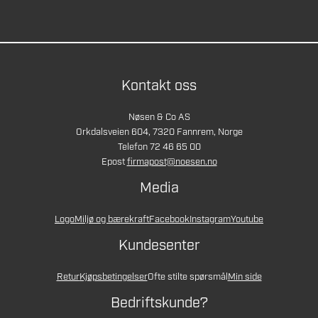
Kontakt oss
Nøsen & Co AS
Orkdalsveien 604, 7320 Fannrem, Norge
Telefon 72 46 65 00
Epost
firmapost@noesen.no
Media
Logo
Miljø og bærekraft
Facebook
Instagram
Youtube
Kundesenter
Retur
Kjøpsbetingelser
Ofte stilte spørsmål
Min side
Bedriftskunde?