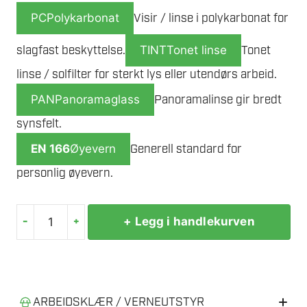
PC
Polykarbonat
Visir / linse i polykarbonat for
slagfast beskyttelse.
TINT
Tonet linse
Tonet
linse / solfilter for sterkt lys eller utendørs arbeid.
PAN
Panoramaglass
Panoramalinse gir bredt
synsfelt.
EN 166
Øyevern
Generell standard for
personlig øyevern.
-
+
+ Legg i handlekurven
MILWAUKEE
BOLT
UNIV.
VISIR
TONET
ARBEIDSKLÆR / VERNEUTSTYR