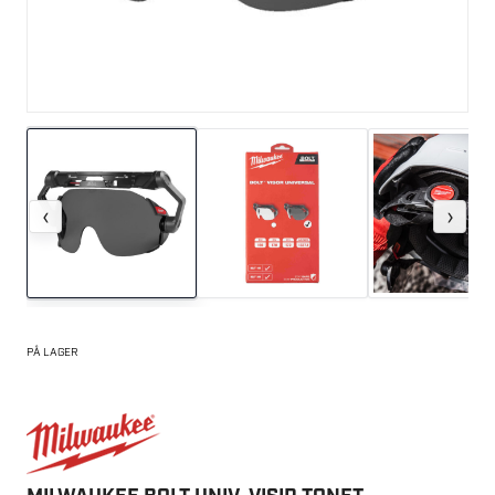
‹
›
PÅ LAGER