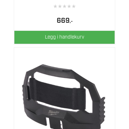
★
★
★
★
★
669
,-
Legg i handlekurv