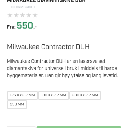
MILWAUKEE DIAMANTSKIVE DUH
TTIHDIAMSKIVE1
★
★
★
★
★
550
Fra:
,-
Milwaukee Contractor DUH
Milwaukee Contractor DUH er en lasersveiset
diamantskive for universell bruk i middels til harde
byggematerialer. Den gir høy ytelse og lang levetid.
125 X 22.2 MM
180 X 22.2 MM
230 X 22.2 MM
350 MM