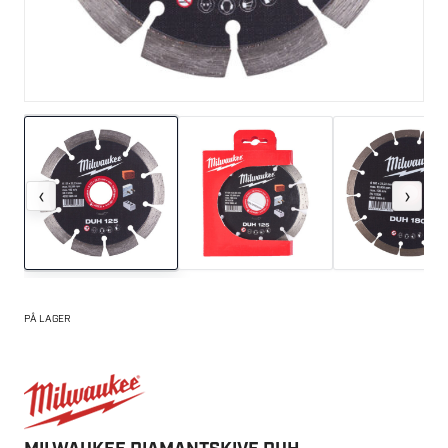
‹
›
PÅ LAGER