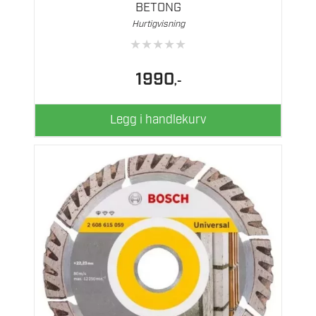
BETONG
Hurtigvisning
★
★
★
★
★
1990
,-
Legg i handlekurv