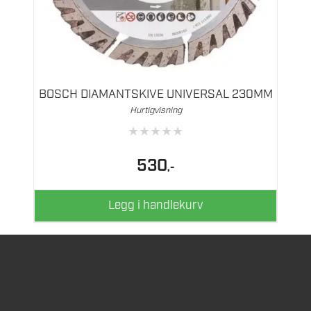
BOSCH DIAMANTSKIVE UNIVERSAL 230MM
Hurtigvisning
★
★
★
★
★
530
,-
Legg i handlekurv