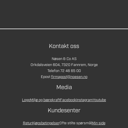
Kontakt oss
Nøsen & Co AS
Orkdalsveien 604, 7320 Fannrem, Norge
Telefon 72 46 65 00
Epost
firmapost@noesen.no
Media
Logo
Miljø og bærekraft
Facebook
Instagram
Youtube
Kundesenter
Retur
Kjøpsbetingelser
Ofte stilte spørsmål
Min side