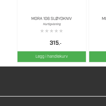
MORA 106 SLØYDKNIV
M
Hurtigvisning
★
★
★
★
★
315
,-
Legg i handlekurv