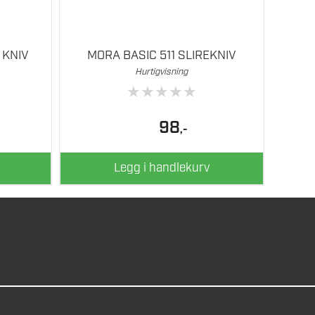
 KNIV
MORA BASIC 511 SLIREKNIV
Hurtigvisning
★
★
★
★
★
98
,-
Legg i handlekurv