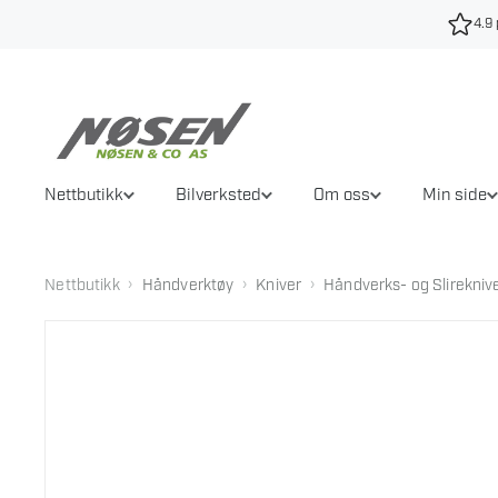
Hopp
4.9 
til
innhold
Nettbutikk
Bilverksted
Om oss
Min side
›
›
›
Nettbutikk
Håndverktøy
Kniver
Håndverks- og Slirekniv