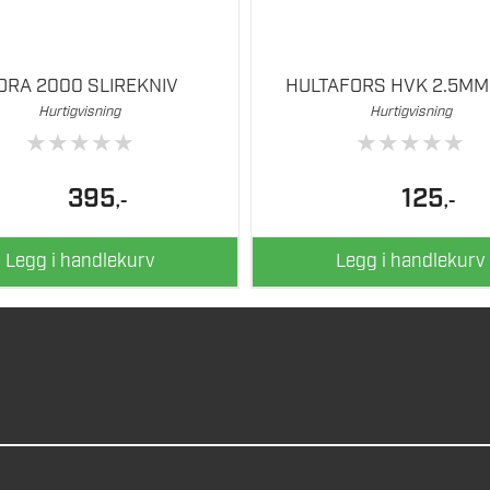
ORA 2000 SLIREKNIV
HULTAFORS HVK 2.5MM
Hurtigvisning
Hurtigvisning
★
★
★
★
★
★
★
★
★
★
395
125
,-
,-
Legg i handlekurv
Legg i handlekurv