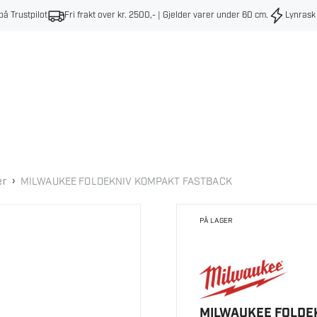
på Trustpilot
Fri frakt over kr. 2500,- | Gjelder varer under 60 cm
.
Lynrask
›
er
MILWAUKEE FOLDEKNIV KOMPAKT FASTBACK
PÅ LAGER
MILWAUKEE FOLDE