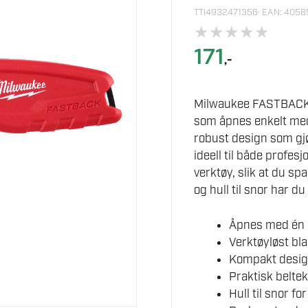
TTI4932471356
· EAN: 405
★
★
★
★
★
171
,-
Milwaukee FASTBACK™ 
som åpnes enkelt med 
robust design som gj
ideell til både profes
verktøy, slik at du sp
og hull til snor har du
Åpnes med én h
Verktøyløst bla
Kompakt desig
Praktisk beltek
Hull til snor fo