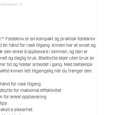
8546289843
Foldekniv er en kompakt og praktisk foldekniv
én hånd for rask tilgang. Kniven har et smalt og
ør den enkel å oppbevare i lommen, og den er
jonell og daglig bruk. Bladbytte skjer uten bruk av
arer tid og holder arbeidet i gang. Med belteklips
 alltid kniven lett tilgjengelig når du trenger den.
ånd for rask tilgang
dbytte for maksimal effektivitet
n for enkel oppbevaring
lips
r ekstra sikkerhet