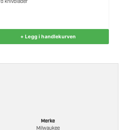
d knivblader
+ Legg i handlekurven
Merke
Milwaukee