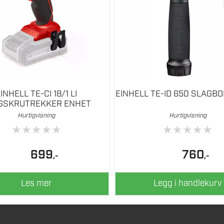
INHELL TE-CI 18/1 LI
EINHELL TE-ID 650 SLAGB
GSKRUTREKKER ENHET
Hurtigvisning
Hurtigvisning
★
★
★
★
★
★
★
★
★
★
699
760
,-
,-
Les mer
Legg i handlekurv