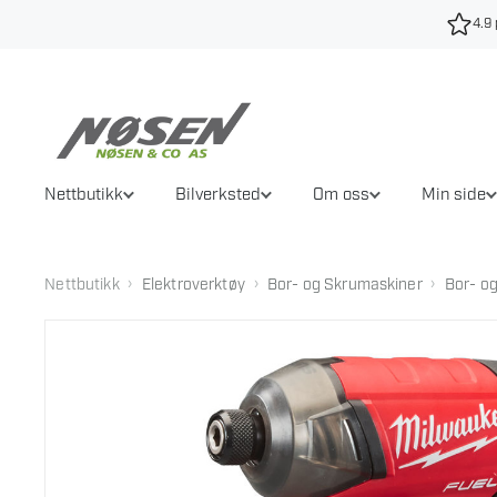
Hopp
4.9 
til
innhold
Nettbutikk
Bilverksted
Om oss
Min side
›
›
›
Nettbutikk
Elektroverktøy
Bor- og Skrumaskiner
Bor- og