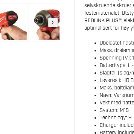
selvskruende skruer 
festematerialet. Ut
REDLINK PLUS™ elektr
›
optimalisert for høy y
Ubelastet hast
Maks. dreiemo
Spenning (V): 
Batteritype: Li
Slagtall (sla
Leveres i: HD 
Maks. boltdiam
Navn: Varenum
Vekt med batter
System: M18
Technology: F
Charger includ
Battery include