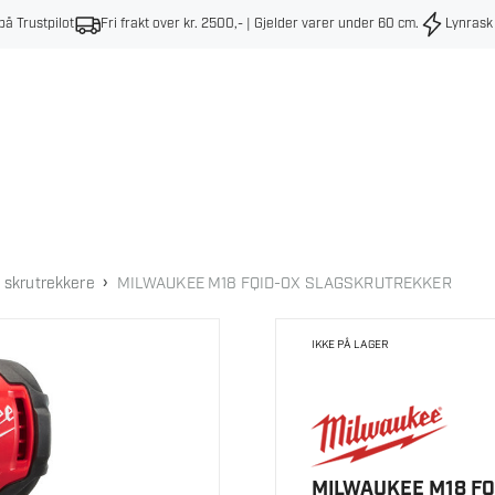
på Trustpilot
Fri frakt over kr. 2500,- | Gjelder varer under 60 cm
.
Lynrask
›
 skrutrekkere
MILWAUKEE M18 FQID-0X SLAGSKRUTREKKER
IKKE PÅ LAGER
MILWAUKEE M18 F