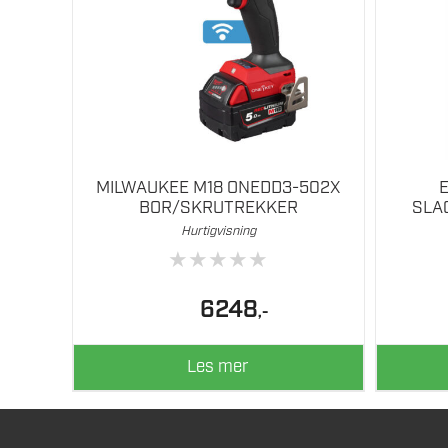
MILWAUKEE M18 ONEDD3-502X
E
BOR/SKRUTREKKER
SLA
Hurtigvisning
★
★
★
★
★
6248
,-
Les mer