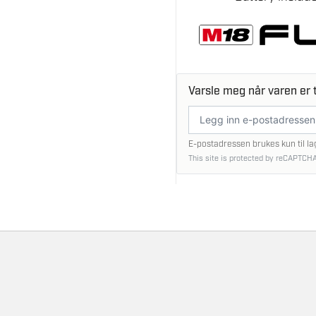
Varsle meg når varen er t
E-
postadresse
E-postadressen brukes kun til la
This site is protected by reCAPTCHA