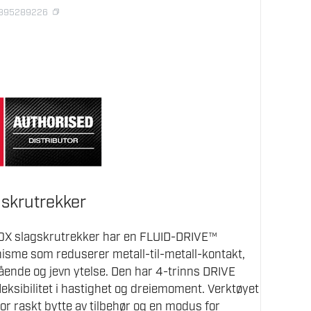
2395289226
skrutrekker
0X slagskrutrekker har en FLUID-DRIVE™
isme som reduserer metall-til-metall-kontakt,
gående og jevn ytelse. Den har 4-trinns DRIVE
ksibilitet i hastighet og dreiemoment. Verktøyet
for raskt bytte av tilbehør og en modus for