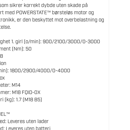
som sikrer korrekt dybde uten skade på
styrt med POWERSTATE™ børsteløs motor og
onikk, er den beskyttet mot overbelastning og
telse.
ighet 1. girl (o/min): 900/2100/3000/0-3000
ment (Nm): 50
18
-ion
g/min): 1800/2900/4000/0-4000
Box
eter: M14
mer: M18 FQID-0X
i (kg): 1.7 (M18 B5)
UEL™
ed: Leveres uten lader
d: Leveres uten batteri