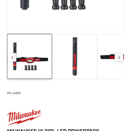
‹
›
PÅ LAGER