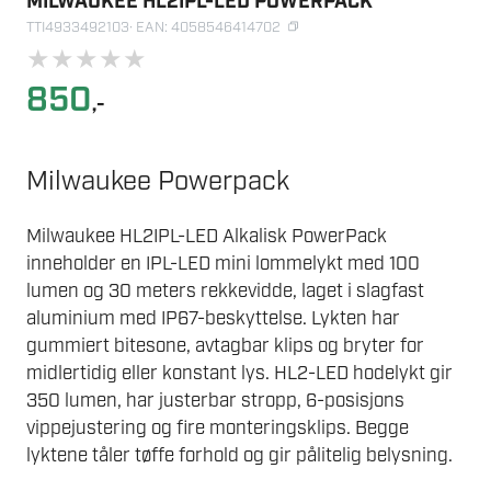
MILWAUKEE HL2IPL-LED POWERPACK
TTI4933492103
· EAN: 4058546414702
★
★
★
★
★
850
,-
Milwaukee Powerpack
Milwaukee HL2IPL-LED Alkalisk PowerPack
inneholder en IPL-LED mini lommelykt med 100
lumen og 30 meters rekkevidde, laget i slagfast
aluminium med IP67-beskyttelse. Lykten har
gummiert bitesone, avtagbar klips og bryter for
midlertidig eller konstant lys. HL2-LED hodelykt gir
350 lumen, har justerbar stropp, 6-posisjons
vippejustering og fire monteringsklips. Begge
lyktene tåler tøffe forhold og gir pålitelig belysning.