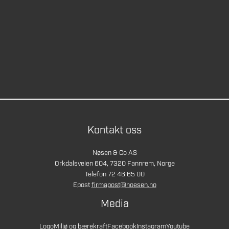
Kontakt oss
Nøsen & Co AS
Orkdalsveien 604, 7320 Fannrem, Norge
Telefon 72 46 65 00
Epost
firmapost@noesen.no
Media
Logo
Miljø og bærekraft
Facebook
Instagram
Youtube