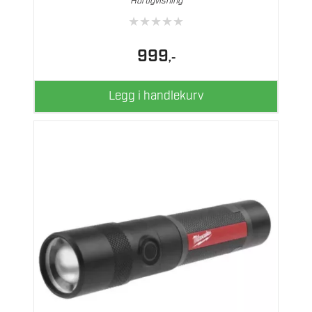
Hurtigvisning
★
★
★
★
★
999
,-
Legg i handlekurv