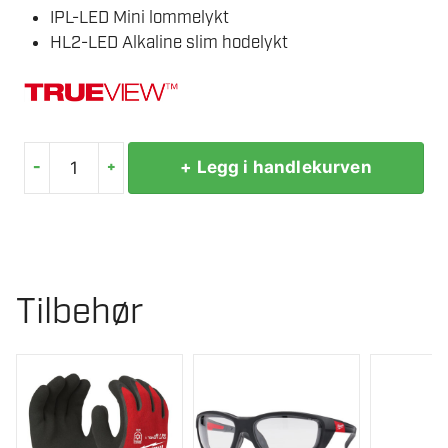
IPL-LED Mini lommelykt
HL2-LED Alkaline slim hodelykt
-
+
+ Legg i handlekurven
MILWAUKEE
HL2IPL-
LED
POWERPACK
antall
Tilbehør