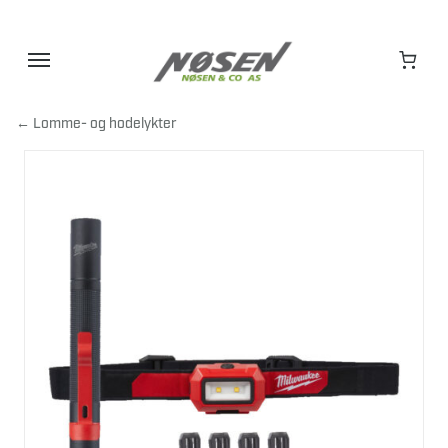
Hopp
til
innhold
← Lomme- og hodelykter