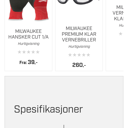
MIL
VERNE
KLAR
Dette
Hurti
MILWAUKEE
MILWAUKEE
produktet
★
★
PREMIUM KLAR
HANSKER CUT 1/A
har
VERNEBRILLER
1
Hurtigvisning
flere
Hurtigvisning
★
★
★
★
★
varianter.
★
★
★
★
★
Alternativene
39
Fra:
,-
260
,-
kan
velges
på
produktsiden
Spesifikasjoner