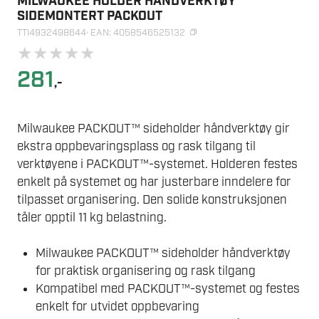
MILWAUKEE HOLDER HÅNDVERKTØY
SIDEMONTERT PACKOUT
TTI4932498644
· EAN: 4058546525132
★
★
★
★
★
281
,-
Milwaukee PACKOUT™ sideholder håndverktøy gir
ekstra oppbevaringsplass og rask tilgang til
verktøyene i PACKOUT™-systemet. Holderen festes
enkelt på systemet og har justerbare inndelere for
tilpasset organisering. Den solide konstruksjonen
tåler opptil 11 kg belastning.
Milwaukee PACKOUT™ sideholder håndverktøy
for praktisk organisering og rask tilgang
Kompatibel med PACKOUT™-systemet og festes
enkelt for utvidet oppbevaring