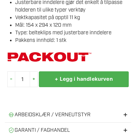
Justerbare inndelere gjør det enkelt å tilpasse
holderen til ulike typer verktøy
Vektkapasitet på opptil 11 kg
Mål: 154 x 294 x 120 mm
Type: belteklips med justerbare inndelere
Pakkens innhold: 1 stk
-
+
+ Legg i handlekurven
MILWAUKEE
HOLDER
HÅNDVERKTØY
SIDEMONTERT
PACKOUT
ARBEIDSKLÆR / VERNEUTSTYR
antall
Anbefalt verneutstyr og arbeidsklær
GARANTI / FAGHANDEL