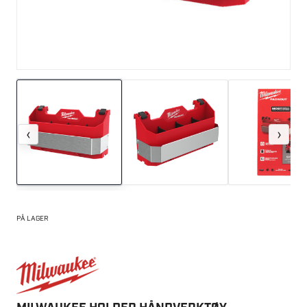
‹
›
PÅ LAGER