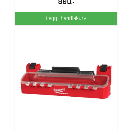
890
,-
Legg i handlekurv