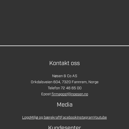
Kontakt oss
Nøsen & Co AS
Orkdalsveien 604, 7320 Fannrem, Norge
Telefon 72 46 65 00
Epost
firmapost@noesen.no
Media
Logo
Miljø og bærekraft
Facebook
Instagram
Youtube
Kundesenter