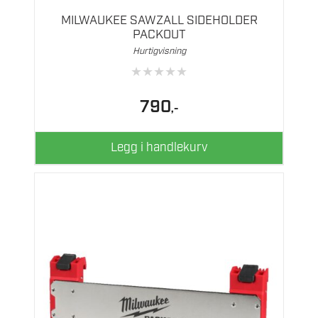
MILWAUKEE SAWZALL SIDEHOLDER
PACKOUT
Hurtigvisning
★
★
★
★
★
790
,-
Legg i handlekurv