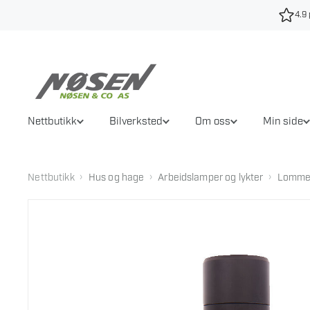
Hopp
4.9 
til
innhold
Nettbutikk
Bilverksted
Om oss
Min side
›
›
›
Nettbutikk
Hus og hage
Arbeidslamper og lykter
Lomme-