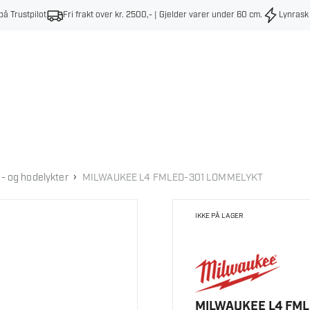
på Trustpilot
Fri frakt over kr. 2500,- | Gjelder varer under 60 cm
.
Lynrask
›
 og hodelykter
MILWAUKEE L4 FMLED-301 LOMMELYKT
IKKE PÅ LAGER
MILWAUKEE L4 FM