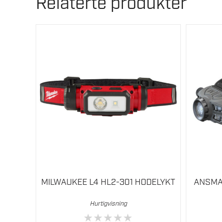
Relaterte produkter
MILWAUKEE L4 HL2-301 HODELYKT
ANSMA
Hurtigvisning
★
★
★
★
★