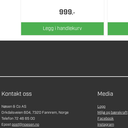
999
,-
Legg i handlekurv
Kontakt oss
Media
Nøsen & Co AS
Logo
Orkdalsveien 604, 7320 Fannrem, Norge
Miljø og bærekraft
Telefon 72 46 65 00
Facebook
Epost
post@noesen.no
Instagram