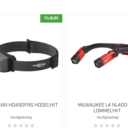
TILBUD!
NN HD450FRS HODELYKT
MILWAUKEE L4 NL400
LOMMELYKT
Hurtigvisning
Hurtigvisning
★
★
★
★
★
★
★
★
★
★