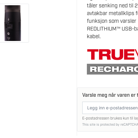
tåler senking ned til
avtakbar metallklips 
funksjon som varsler 
REDLITHIUM™ USB-batt
kabel.
Varsle meg når varen er t
E-
postadresse
E-postadressen brukes kun til la
This site is protected by reCAPTCHA