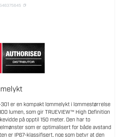
8546375645
melykt
301 er en kompakt lommelykt i lommestørrelse
800 lumen, som gir TRUEVIEW™ High Definition
evidde på opptil 150 meter. Den har to
kelmønster som er optimalisert for både avstand
n er IP67-klassifisert, noe som betyr at den