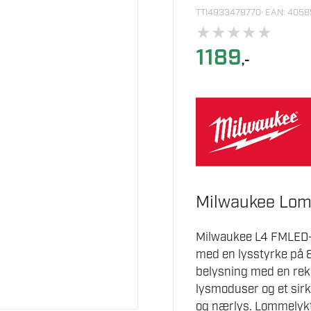
TTI4933479770
· EAN: 405
★
★
★
★
★
1189
,-
Milwaukee Lom
Milwaukee L4 FMLED-
med en lysstyrke på 
belysning med en rekk
lysmoduser og et sir
og nærlys. Lommelykte