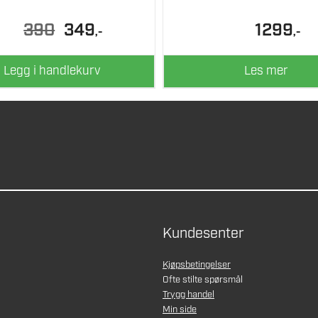
Opprinnelig
Nåværende
390
349
1299
,-
,-
pris
pris
var:
er:
390.
349.
Legg i handlekurv
Les mer
Kundesenter
Kjøpsbetingelser
Ofte stilte spørsmål
Trygg handel
Min side