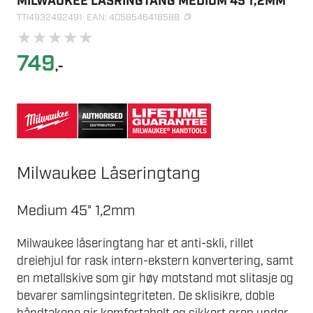
MILWAUKEE LÅSRINGTANG MEDIUM 45 1,2MM
TTI4932492491
· EAN: 4058546418588
★
★
★
★
★
749
,-
Milwaukee Låseringtang
Medium 45° 1,2mm
Milwaukee låseringtang har et anti-skli, rillet
dreiehjul for rask intern-ekstern konvertering, samt
en metallskive som gir høy motstand mot slitasje og
bevarer samlingsintegriteten. De sklisikre, doble