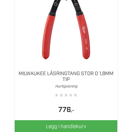
MILWAUKEE LÅSRINGTANG STOR 0 1,8MM
TIP
Hurtigvisning
★
★
★
★
★
776
,-
Legg i handlekurv