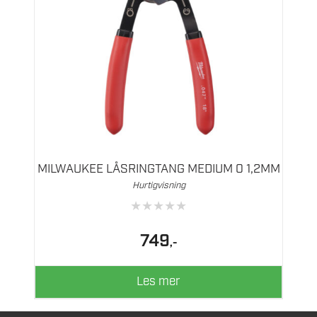
MILWAUKEE LÅSRINGTANG MEDIUM 0 1,2MM
Hurtigvisning
★
★
★
★
★
749
,-
Les mer