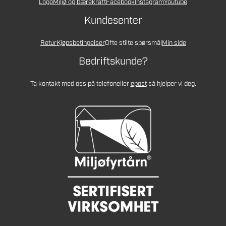
Logo
Miljø og bærekraft
Facebook
Instagram
Youtube
Kundesenter
Retur
Kjøpsbetingelser
Ofte stilte spørsmål
Min side
Bedriftskunde?
Ta kontakt med oss på telefon
eller
epost
så hjelper vi deg.