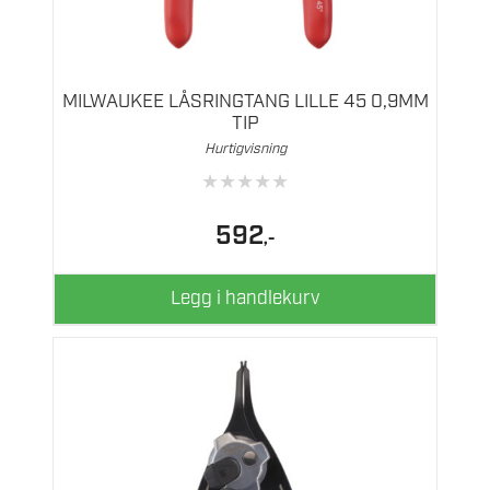
MILWAUKEE LÅSRINGTANG LILLE 45 0,9MM
TIP
Hurtigvisning
★
★
★
★
★
592
,-
Legg i handlekurv