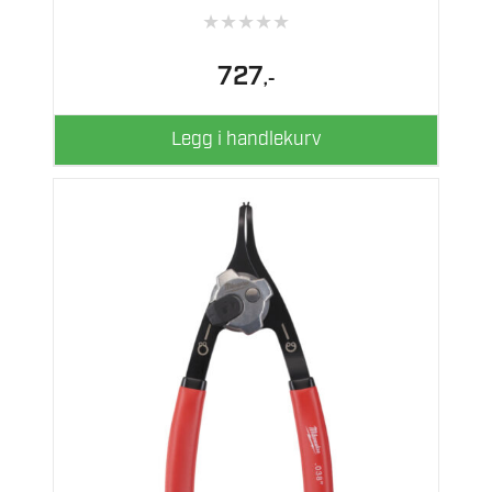
★
★
★
★
★
727
,-
Legg i handlekurv