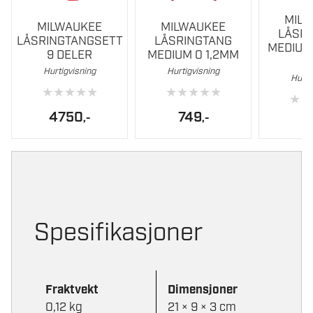
MIL
MILWAUKEE
MILWAUKEE
LÅSR
LÅSRINGTANGSETT
LÅSRINGTANG
MEDIUM
9 DELER
MEDIUM 0 1,2MM
Hurtigvisning
Hurtigvisning
Hurti
★
★
★
★
★
★
★
★
★
★
★
★
4750
749
,-
,-
7
Spesifikasjoner
Fraktvekt
Dimensjoner
0,12 kg
21 × 9 × 3 cm