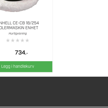
INHELL CE-CB 18/254
OLERMASKIN ENHET
Hurtigvisning
★
★
★
★
★
734
,-
Legg i handlekurv