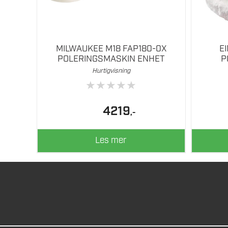
MILWAUKEE M18 FAP180-0X
E
POLERINGSMASKIN ENHET
P
Hurtigvisning
★
★
★
★
★
4219
,-
Les mer