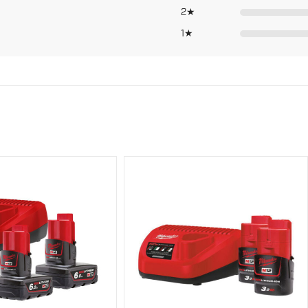
4058546326111
2★
1★
Li-ion
Leveres uten lader
12
1,1 kg (M12 B
3
75,6 dB(A)
64,6 dB(A)
3
2,5