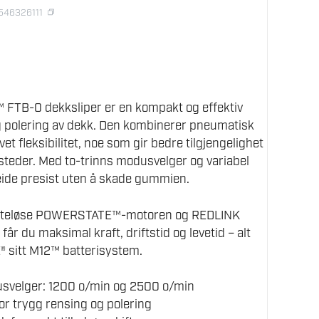
8546326111
FTB-0 dekksliper er en kompakt og effektiv
og polering av dekk. Den kombinerer pneumatisk
et fleksibilitet, noe som gir bedre tilgjengelighet
 steder. Med to-trinns modusvelger og variabel
eide presist uten å skade gummien.
rsteløse POWERSTATE™-motoren og REDLINK
r du maksimal kraft, driftstid og levetid – alt
 sitt M12™ batterisystem.
usvelger: 1200 o/min og 2500 o/min
or trygg rensing og polering