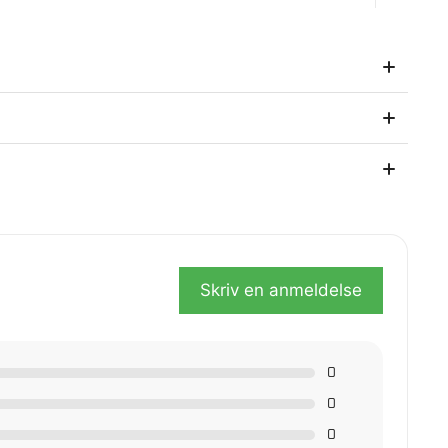
så etter kjøpet.
Skriv en anmeldelse
0
0
0