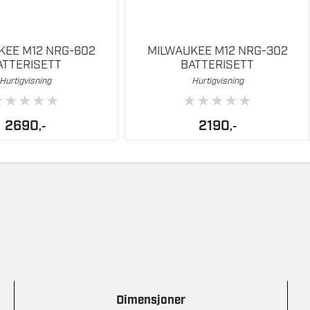
1,5
KEE M12 NRG-602
MILWAUKEE M12 NRG-302
ATTERISETT
BATTERISETT
Hurtigvisning
Hurtigvisning
★
★
★
★
★
★
★
★
★
★
2690
2190
,-
,-
Dimensjoner