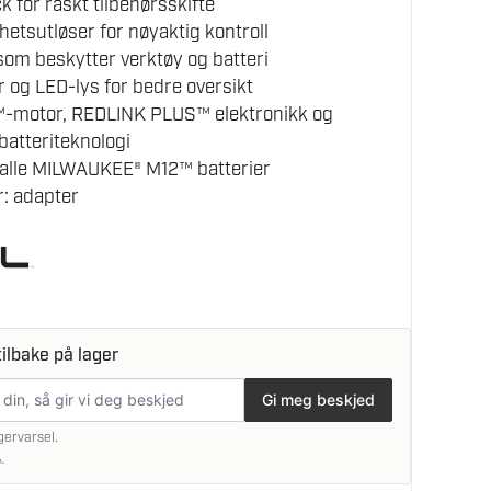
ck for raskt tilbehørsskifte
hetsutløser for nøyaktig kontroll
som beskytter verktøy og batteri
r og LED-lys for bedre oversikt
motor, REDLINK PLUS™ elektronikk og
atteriteknologi
alle MILWAUKEE® M12™ batterier
: adapter
ilbake på lager
Gi meg beskjed
gervarsel.
.