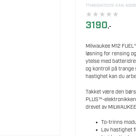
TTI4933472215
· EAN: 405
★
★
★
★
★
3190
,-
Milwaukee M12 FUEL™ 
løsning for rensing 
ytelse med batteridrev
og kontroll på trange
hastighet kan du arb
Takket være den bø
PLUS™-elektronikken få
drevet av MILWAUKEE®
To-trinns mod
Lav hastighet f