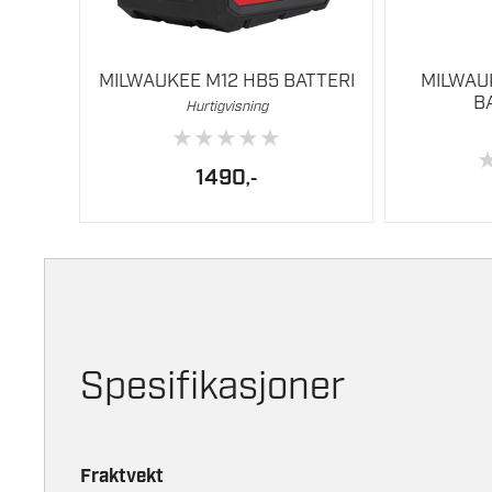
Vibrasjonsnivå feilmargin (m/s²)
MILWAUKEE M12 HB5 BATTERI
MILWAU
B
Hurtigvisning
★
★
★
★
★
1490
,-
Spesifikasjoner
Fraktvekt