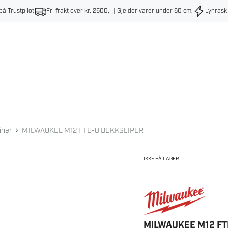
på Trustpilot
Fri frakt over kr. 2500,- | Gjelder varer under 60 cm
.
Lynrask
›
iner
MILWAUKEE M12 FTB-0 DEKKSLIPER
IKKE PÅ LAGER
MILWAUKEE M12 FT