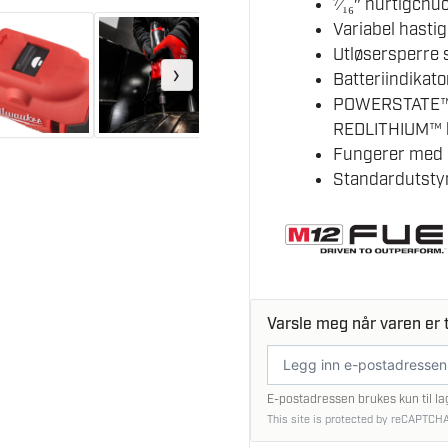
⁷⁄₁₆″ hurtigchu
Variabel hastig
Utløsersperre 
›
Batteriindikato
POWERSTATE™-
REDLITHIUM™ b
Fungerer med 
Standardutstyr
Varsle meg når varen er t
E-
postadresse
E-postadressen brukes kun til la
This site is protected by reCAPTCHA