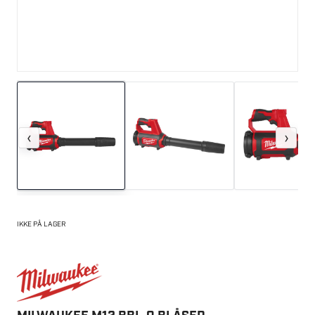
‹
›
IKKE PÅ LAGER