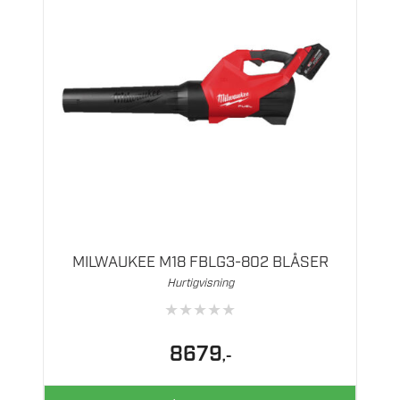
MILWAUKEE M18 FBLG3-802 BLÅSER
Hurtigvisning
★
★
★
★
★
8679
,-