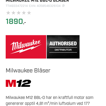
MILWAUKEE M12 BBL-0 BLÅSER
TTI4933472214
· EAN: 4058546326104
★
★
★
★
★
1890
,-
Milwaukee Blåser
Milwaukee M12 BBL-0 har en kraftfull motor som
genererer opptil 4,81 m³/min luftvolum ved 177