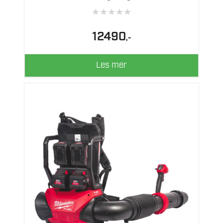
★
★
★
★
★
12490
,-
Les mer