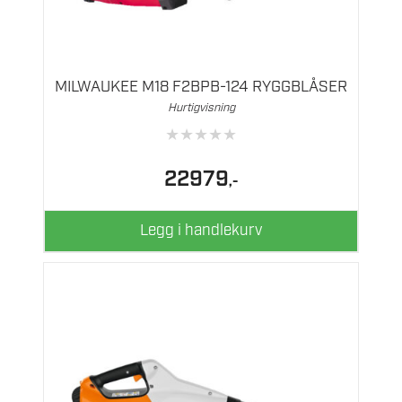
MILWAUKEE M18 F2BPB-124 RYGGBLÅSER
Hurtigvisning
★
★
★
★
★
22979
,-
Legg i handlekurv