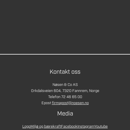
Kontakt oss
Nøsen & Co AS
Orkdalsveien 604, 7320 Fannrem, Norge
Telefon 72 46 65 00
Epost
firmapost@noesen.no
Media
Logo
Miljø og bærekraft
Facebook
Instagram
Youtube