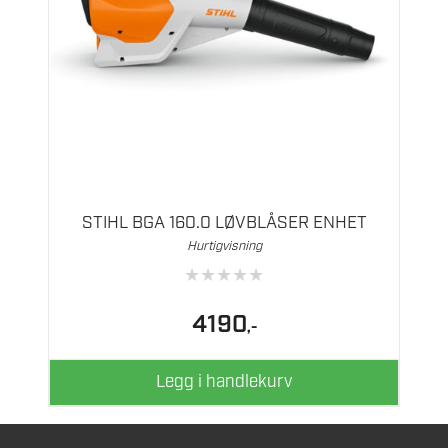
STIHL BGA 160.0 LØVBLÅSER ENHET
Hurtigvisning
★
★
★
★
★
4190
,-
Legg i handlekurv