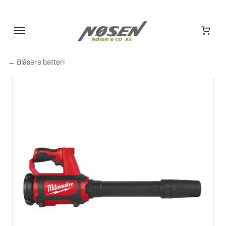
Hopp
til
innhold
← Blåsere batteri