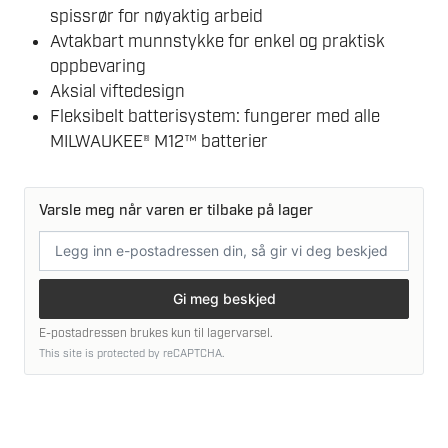
spissrør for nøyaktig arbeid
Avtakbart munnstykke for enkel og praktisk
oppbevaring
Aksial viftedesign
Fleksibelt batterisystem: fungerer med alle
MILWAUKEE® M12™ batterier
Varsle meg når varen er tilbake på lager
E-
postadresse
Gi meg beskjed
E-postadressen brukes kun til lagervarsel.
This site is protected by reCAPTCHA.