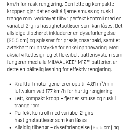
km/h for rask rengjøring. Den lette og kompakte
kroppen gjør det enkelt å fjerne smuss og rusk i
trange rom. Verktøyet tilbyr perfekt kontroll med en
variabel 2-girs hastighetsutløser som kan låses. Det
allsidige tilbehøret inkluderer en dyseforlengelse
(25,5 cm) og spissrør for presisjonsarbeid, samt et
avtakbart munnstykke for enkel oppbevaring. Med
aksial viftedesign og et fleksibelt batterisystem som
fungerer med alle MILWAUKEE® M12™ batterier, er
dette en pålitelig løsning for effektiv rengjøring.
Kraftfull motor genererer opp til 4.81 m³/min
luftvolum ved 177 km/h for hurtig rengjøring
Lett, kompakt kropp – fjerner smuss og rusk i
trange rom
Perfekt kontroll med variabel 2-girs
hastighetsutløser som kan låses
Allsidig tilbehør – dyseforlengelse (25,5 cm) og