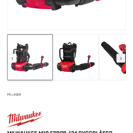
‹
›
PÅ LAGER