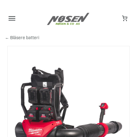
Hopp
til
innhold
← Blåsere batteri