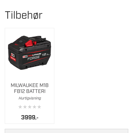
Tilbehør
MILWAUKEE M18
FB12 BATTERI
Hurtigvisning
★
★
★
★
★
3999
,-