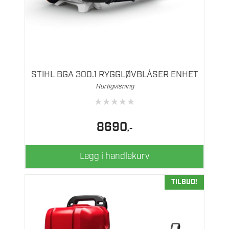
STIHL BGA 300.1 RYGGLØVBLÅSER ENHET
Hurtigvisning
★
★
★
★
★
8690
,-
Legg i handlekurv
TILBUD!