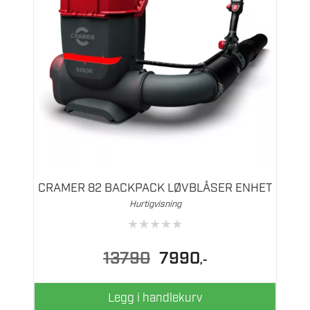
CRAMER 82 BACKPACK LØVBLÅSER ENHET
Hurtigvisning
★
★
★
★
★
Opprinnelig
Nåværende
13790
7990
,-
pris
pris
var:
er:
13790.
7990.
Legg i handlekurv