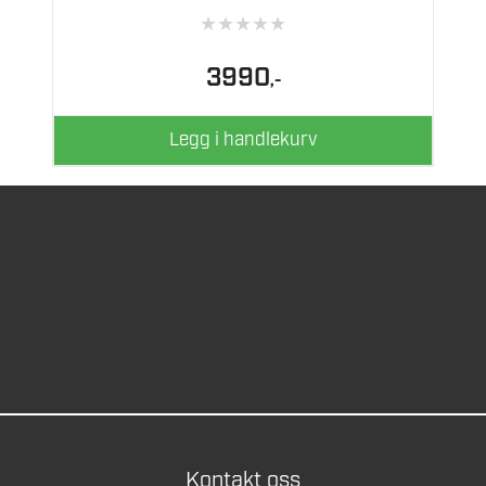
★
★
★
★
★
3990
,-
Legg i handlekurv
Kontakt oss