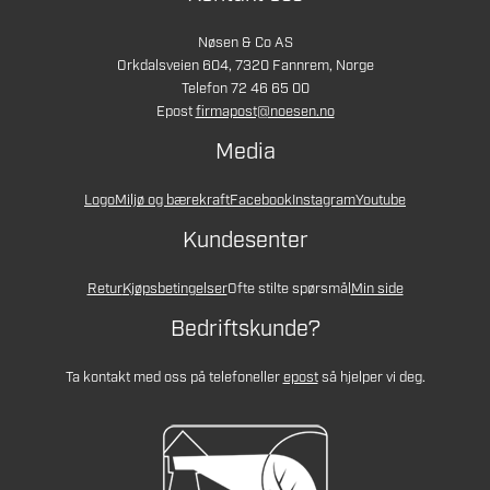
Nøsen & Co AS
Orkdalsveien 604, 7320 Fannrem, Norge
Telefon 72 46 65 00
Epost
firmapost@noesen.no
Media
Logo
Miljø og bærekraft
Facebook
Instagram
Youtube
Kundesenter
Retur
Kjøpsbetingelser
Ofte stilte spørsmål
Min side
Bedriftskunde?
Ta kontakt med oss på telefon
eller
epost
så hjelper vi deg.