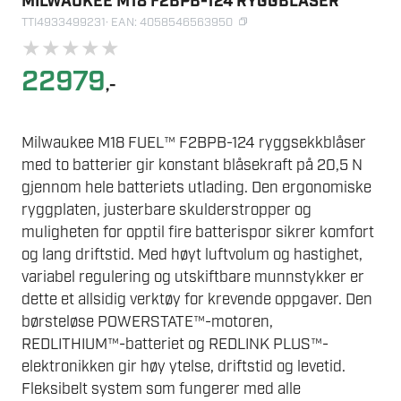
MILWAUKEE M18 F2BPB-124 RYGGBLÅSER
TTI4933499231
· EAN: 4058546563950
★
★
★
★
★
22979
,-
Milwaukee M18 FUEL™ F2BPB-124 ryggsekkblåser
med to batterier gir konstant blåsekraft på 20,5 N
gjennom hele batteriets utlading. Den ergonomiske
ryggplaten, justerbare skulderstropper og
muligheten for opptil fire batterispor sikrer komfort
og lang driftstid. Med høyt luftvolum og hastighet,
variabel regulering og utskiftbare munnstykker er
dette et allsidig verktøy for krevende oppgaver. Den
børsteløse POWERSTATE™-motoren,
REDLITHIUM™-batteriet og REDLINK PLUS™-
elektronikken gir høy ytelse, driftstid og levetid.
Fleksibelt system som fungerer med alle