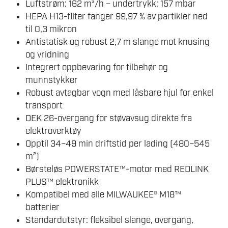
Luftstrøm: 162 m³/h – undertrykk: 157 mbar
HEPA H13-filter fanger 99,97 % av partikler ned
til 0,3 mikron
Antistatisk og robust 2,7 m slange mot knusing
og vridning
Integrert oppbevaring for tilbehør og
munnstykker
Robust avtagbar vogn med låsbare hjul for enkel
transport
DEK 26-overgang for støvavsug direkte fra
elektroverktøy
Opptil 34–49 min driftstid per lading (480–545
m²)
Børsteløs POWERSTATE™-motor med REDLINK
PLUS™ elektronikk
Kompatibel med alle MILWAUKEE® M18™
batterier
Standardutstyr: fleksibel slange, overgang,