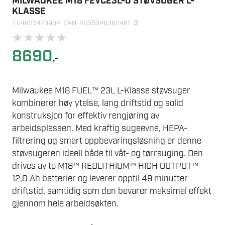
MILWAUKEE M18 F2VC23L-0 STØVSUGER L-
KLASSE
TTI4933478964
· EAN: 4058546362461
★
★
★
★
★
8690
,-
Milwaukee M18 FUEL™ 23L L-Klasse støvsuger
kombinerer høy ytelse, lang driftstid og solid
konstruksjon for effektiv rengjøring av
arbeidsplassen. Med kraftig sugeevne, HEPA-
filtrering og smart oppbevaringsløsning er denne
støvsugeren ideell både til våt- og tørrsuging. Den
drives av to M18™ REDLITHIUM™ HIGH OUTPUT™
12,0 Ah batterier og leverer opptil 49 minutter
driftstid, samtidig som den bevarer maksimal effekt
gjennom hele arbeidsøkten.