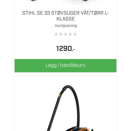
STIHL SE 33 STØVSUGER VÅT/TØRR L-
KLASSE
Hurtigvisning
★
★
★
★
★
1290
,-
Legg i handlekurv