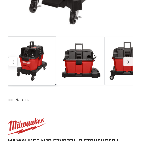
‹
›
IKKE PÅ LAGER