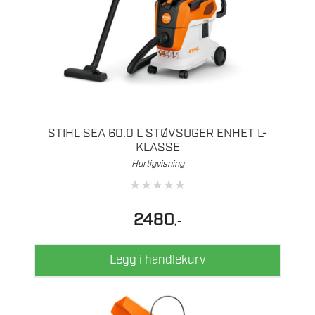
STIHL SEA 60.0 L STØVSUGER ENHET L-
KLASSE
Hurtigvisning
★
★
★
★
★
2480
,-
Legg i handlekurv