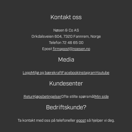
Kontakt oss
Nøsen & Co AS
Orkdalsveien 604, 7320 Fannrem, Norge
Telefon 72 46 65 00
Epost
firmapost@noesen.no
Media
Logo
Miljø og bærekraft
Facebook
Instagram
Youtube
Kundesenter
Retur
Kjøpsbetingelser
Ofte stilte spørsmål
Min side
Bedriftskunde?
Ta kontakt med oss på telefon
eller
epost
så hjelper vi deg.