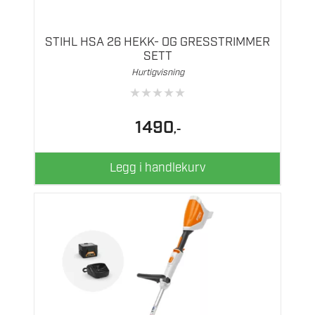
STIHL HSA 26 HEKK- OG GRESSTRIMMER
SETT
Hurtigvisning
★
★
★
★
★
1490
,-
Legg i handlekurv