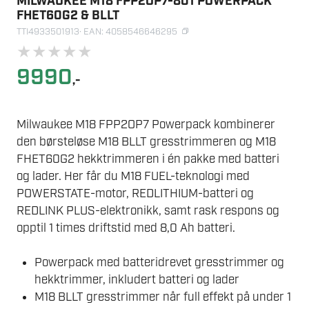
MILWAUKEE M18 FPP2OP7-801 POWERPACK
FHET60G2 & BLLT
TTI4933501913
· EAN: 4058546646295
★
★
★
★
★
9990
,-
Milwaukee M18 FPP2OP7 Powerpack kombinerer
den børsteløse M18 BLLT gresstrimmeren og M18
FHET60G2 hekktrimmeren i én pakke med batteri
og lader. Her får du M18 FUEL-teknologi med
POWERSTATE-motor, REDLITHIUM-batteri og
REDLINK PLUS-elektronikk, samt rask respons og
opptil 1 times driftstid med 8,0 Ah batteri.
Powerpack med batteridrevet gresstrimmer og
hekktrimmer, inkludert batteri og lader
M18 BLLT gresstrimmer når full effekt på under 1