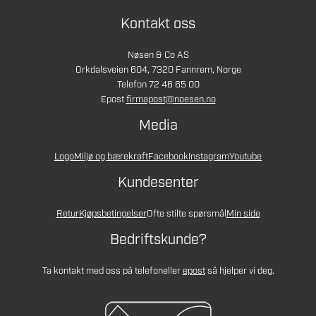
Kontakt oss
Nøsen & Co AS
Orkdalsveien 604, 7320 Fannrem, Norge
Telefon 72 46 65 00
Epost
firmapost@noesen.no
Media
Logo
Miljø og bærekraft
Facebook
Instagram
Youtube
Kundesenter
Retur
Kjøpsbetingelser
Ofte stilte spørsmål
Min side
Bedriftskunde?
Ta kontakt med oss på telefon
eller
epost
så hjelper vi deg.