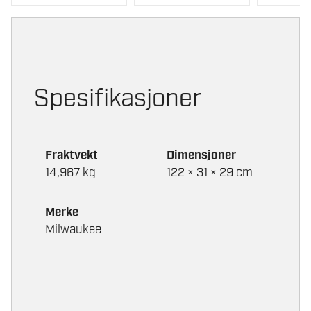
velges
velges
på
på
produktsiden
produktsi
Spesifikasjoner
Fraktvekt
Dimensjoner
14,967 kg
122 × 31 × 29 cm
Merke
Milwaukee