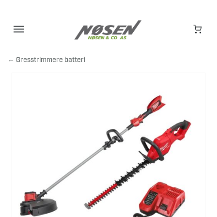
Hopp
til
innhold
← Gresstrimmere batteri