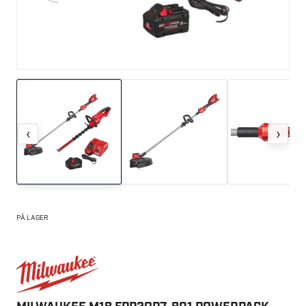
‹
›
PÅ LAGER