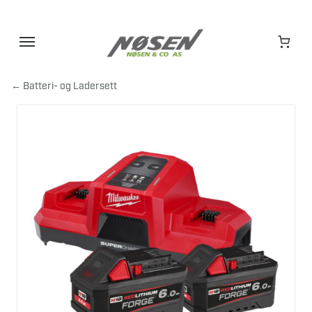
Hopp
til
innhold
← Batteri- og Ladersett