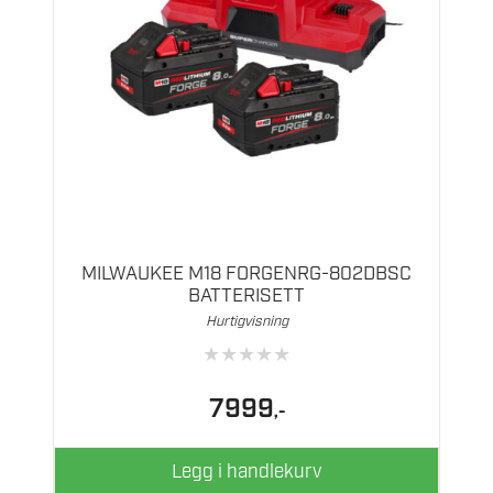
MILWAUKEE M18 FORGENRG-802DBSC
BATTERISETT
Hurtigvisning
★
★
★
★
★
7999
,-
Legg i handlekurv