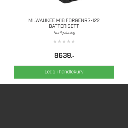
MILWAUKEE M18 FORGENRG-122
BATTERISETT
Hurtigvisning
★
★
★
★
★
8639
,-
Legg i handlekurv