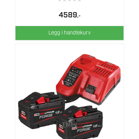
★
★
★
★
★
4589
,-
Legg i handlekurv