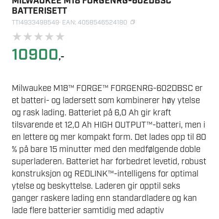
MILWAUKEE M18 FORGENRG-602DBSC
BATTERISETT
TTI4933498549
· EAN: 4058546524180
★
★
★
★
★
10900
,-
Milwaukee M18™ FORGE™ FORGENRG-602DBSC er
et batteri- og ladersett som kombinerer høy ytelse
og rask lading. Batteriet på 6,0 Ah gir kraft
tilsvarende et 12,0 Ah HIGH OUTPUT™-batteri, men i
en lettere og mer kompakt form. Det lades opp til 80
% på bare 15 minutter med den medfølgende doble
superladeren. Batteriet har forbedret levetid, robust
konstruksjon og REDLINK™-intelligens for optimal
ytelse og beskyttelse. Laderen gir opptil seks
ganger raskere lading enn standardladere og kan
lade flere batterier samtidig med adaptiv