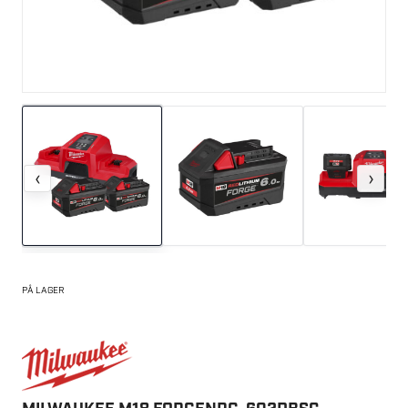
‹
›
PÅ LAGER