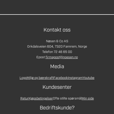
Kontakt oss
Nøsen & Co AS
Orkdalsveien 604, 7320 Fannrem, Norge
Telefon 72 46 65 00
Epost
firmapost@noesen.no
Media
Logo
Miljø og bærekraft
Facebook
Instagram
Youtube
Kundesenter
Retur
Kjøpsbetingelser
Ofte stilte spørsmål
Min side
Bedriftskunde?