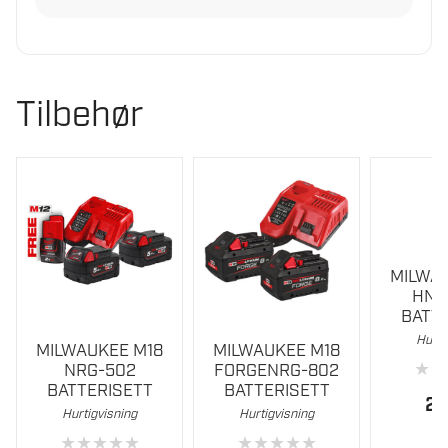
Tilbehør
MILWA
HNR
BATT
Hurti
MILWAUKEE M18
MILWAUKEE M18
★
★
NRG-502
FORGENRG-802
BATTERISETT
BATTERISETT
2
Hurtigvisning
Hurtigvisning
★
★
★
★
★
★
★
★
★
★