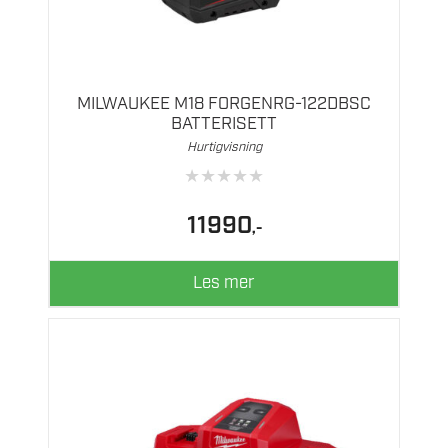
MILWAUKEE M18 FORGENRG-122DBSC
BATTERISETT
Hurtigvisning
★
★
★
★
★
11990
,-
Les mer