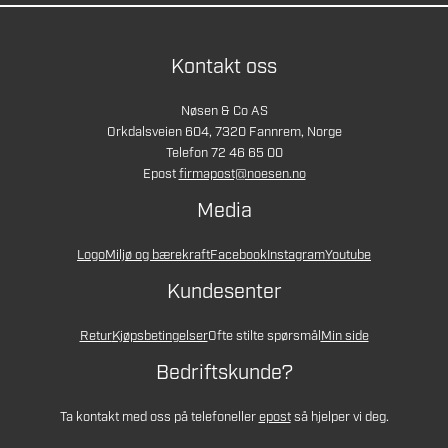
Kontakt oss
Nøsen & Co AS
Orkdalsveien 604, 7320 Fannrem, Norge
Telefon 72 46 65 00
Epost
firmapost@noesen.no
Media
Logo
Miljø og bærekraft
Facebook
Instagram
Youtube
Kundesenter
Retur
Kjøpsbetingelser
Ofte stilte spørsmål
Min side
Bedriftskunde?
Ta kontakt med oss på telefon
eller
epost
så hjelper vi deg.