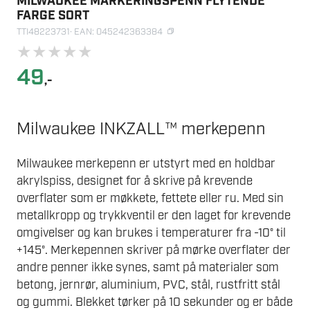
MILWAUKEE MARKERINGSPENN FLYTENDE
FARGE SORT
TTI48223731
· EAN: 045242363384
★
★
★
★
★
49
,-
Milwaukee INKZALL™ merkepenn
Milwaukee merkepenn er utstyrt med en holdbar
akrylspiss, designet for å skrive på krevende
overflater som er møkkete, fettete eller ru. Med sin
metallkropp og trykkventil er den laget for krevende
omgivelser og kan brukes i temperaturer fra -10° til
+145°. Merkepennen skriver på mørke overflater der
andre penner ikke synes, samt på materialer som
betong, jernrør, aluminium, PVC, stål, rustfritt stål
og gummi. Blekket tørker på 10 sekunder og er både