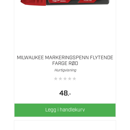
MILWAUKEE MARKERINGSPENN FLYTENDE
FARGE RØD
Hurtigvisning
★
★
★
★
★
48
,-
Legg i handlekurv