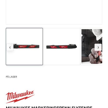
‹
›
PÅ LAGER