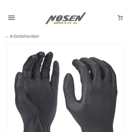
Hopp
til
innhold
← Arbeidshansker