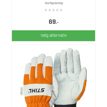
varianter.
Hurtigvisning
Alternativene
★
★
★
★
★
kan
velges
69
,-
på
produktsiden
Velg alternativ