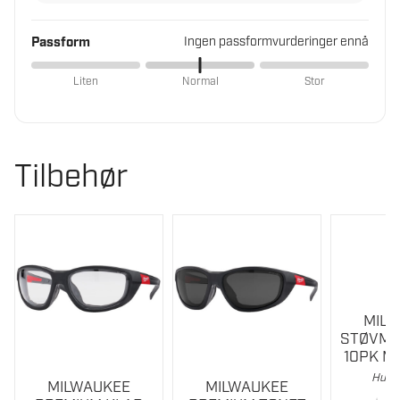
Passform
Ingen passformvurderinger ennå
Liten
Normal
Stor
Tilbehør
MIL
STØVMA
10PK M
Hurti
MILWAUKEE
MILWAUKEE