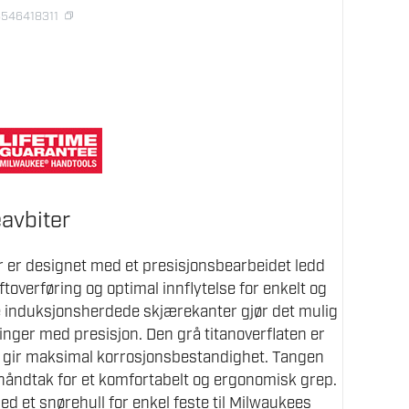
8546418311
avbiter
r er designet med et presisjonsbearbeidet ledd
toverføring og optimal innflytelse for enkelt og
e induksjonsherdede skjærekanter gjør det mulig
ninger med presisjon. Den grå titanoverflaten er
g gir maksimal korrosjonsbestandighet. Tangen
håndtak for et komfortabelt og ergonomisk grep.
ed et snørehull for enkel feste til Milwaukees