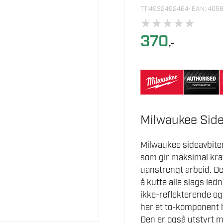
TTI4932492464
· EAN: 405
★
★
★
★
★
370
,-
Milwaukee Side
Milwaukee sideavbite
som gir maksimal kraf
uanstrengt arbeid. D
å kutte alle slags led
ikke-reflekterende o
har et to-komponent 
Den er også utstyrt m