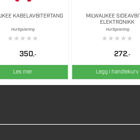
UKEE KABELAVBITERTANG
MILWAUKEE SIDEAVBI
ELEKTRONIKK
Hurtigvisning
Hurtigvisning
★
★
★
★
★
★
★
★
★
★
350
272
,-
,-
Les mer
Legg i handlekurv