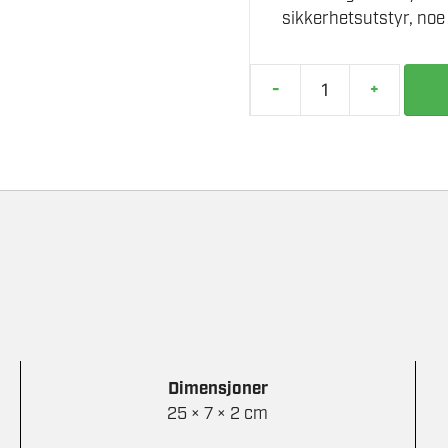
sikkerhetsutstyr, noe
-
+
MILWAUKEE
SIDEAVBITER
200MM
antall
Dimensjoner
25 × 7 × 2 cm