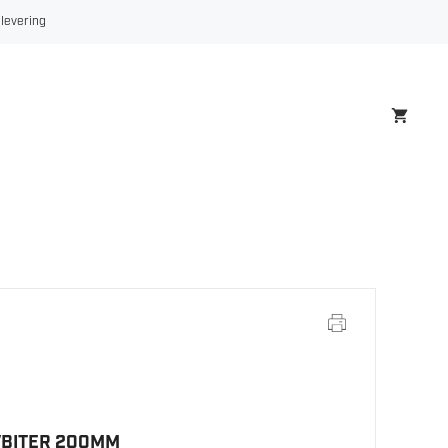
200MM
 levering
antall
VBITER 200MM