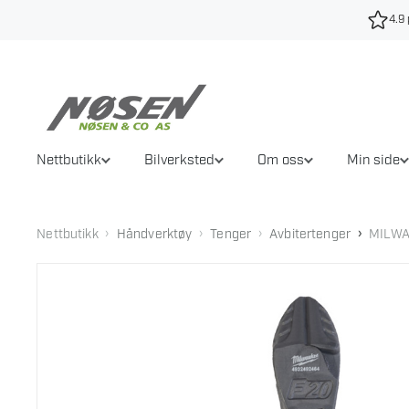
Hopp
4.9 
til
innhold
Nettbutikk
Bilverksted
Om oss
Min side
›
›
›
›
Nettbutikk
Håndverktøy
Tenger
Avbitertenger
MILWA