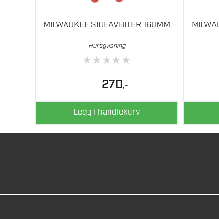
MILWAUKEE SIDEAVBITER 160MM
MILWA
Hurtigvisning
★
★
★
★
★
270
,-
Legg i handlekurv