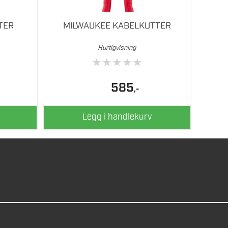
TER
MILWAUKEE KABELKUTTER
Hurtigvisning
★
★
★
★
★
585
,-
Legg i handlekurv