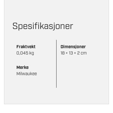
på
produktsiden
Spesifikasjoner
Fraktvekt
Dimensjoner
0,045 kg
18 × 13 × 2 cm
Merke
Milwaukee