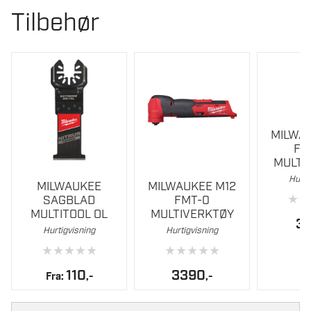
Tilbehør
MM
antall
MILWA
FM
MULTI
Dette
Hurti
MILWAUKEE
MILWAUKEE M12
produktet
★
★
SAGBLAD
FMT-0
har
MULTITOOL OL
MULTIVERKTØY
3
flere
Hurtigvisning
Hurtigvisning
varianter.
★
★
★
★
★
★
★
★
★
★
Alternativene
110
3390
Fra:
,-
,-
kan
velges