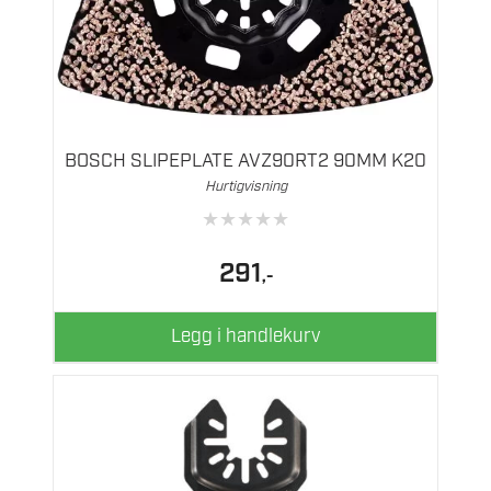
BOSCH SLIPEPLATE AVZ90RT2 90MM K20
Hurtigvisning
★
★
★
★
★
291
,-
Legg i handlekurv