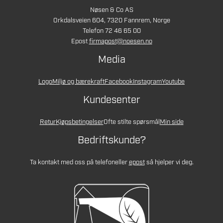
Nøsen & Co AS
Orkdalsveien 604, 7320 Fannrem, Norge
Telefon 72 46 65 00
Epost
firmapost@noesen.no
Media
Logo
Miljø og bærekraft
Facebook
Instagram
Youtube
Kundesenter
Retur
Kjøpsbetingelser
Ofte stilte spørsmål
Min side
Bedriftskunde?
Ta kontakt med oss på telefon
eller
epost
så hjelper vi deg.