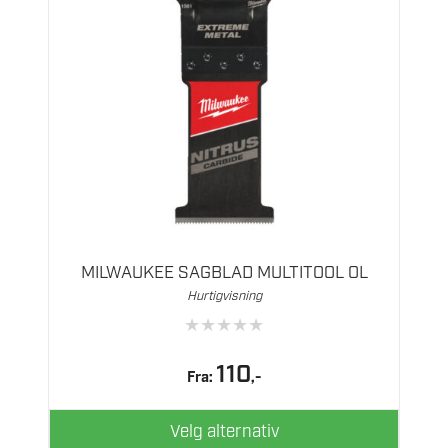
Dette
produktet
har
flere
MILWAUKEE SAGBLAD MULTITOOL OL
varianter.
Hurtigvisning
Alternativene
★
★
★
★
★
kan
velges
110
Fra:
,-
på
produktsiden
Velg alternativ