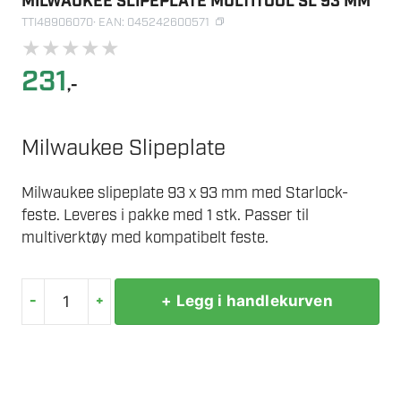
MILWAUKEE SLIPEPLATE MULTITOOL SL 93 MM
TTI48906070
· EAN: 045242600571
★
★
★
★
★
231
,-
Milwaukee Slipeplate
Milwaukee slipeplate 93 x 93 mm med Starlock-
feste. Leveres i pakke med 1 stk. Passer til
multiverktøy med kompatibelt feste.
-
+
+ Legg i handlekurven
MILWAUKEE
SLIPEPLATE
MULTITOOL
SL
93