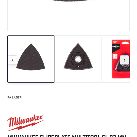
‹
›
PÅ LAGER