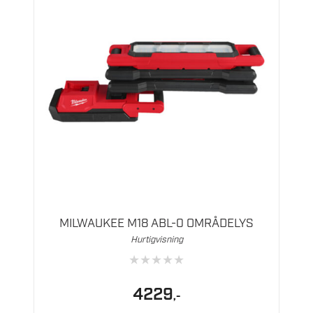
MILWAUKEE M18 ABL-0 OMRÅDELYS
Hurtigvisning
★
★
★
★
★
4229
,-