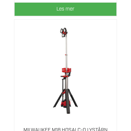
Les mer
MILWAUKEE M18 HOSALC-0 LYSTÅRN