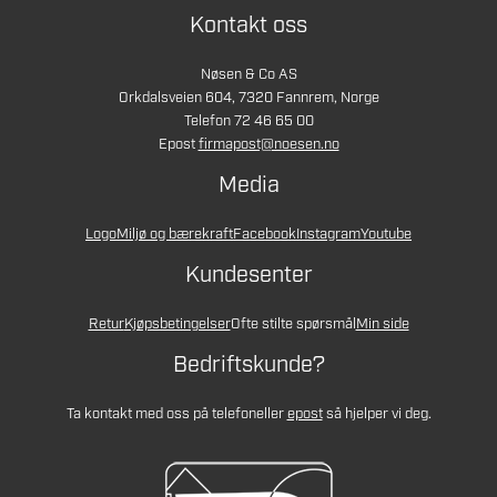
Kontakt oss
Nøsen & Co AS
Orkdalsveien 604, 7320 Fannrem, Norge
Telefon 72 46 65 00
Epost
firmapost@noesen.no
Media
Logo
Miljø og bærekraft
Facebook
Instagram
Youtube
Kundesenter
Retur
Kjøpsbetingelser
Ofte stilte spørsmål
Min side
Bedriftskunde?
Ta kontakt med oss på telefon
eller
epost
så hjelper vi deg.