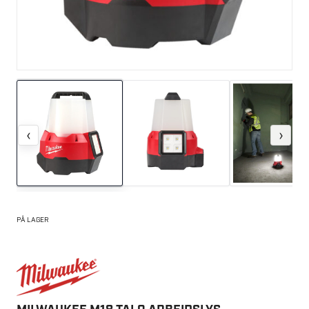
‹
›
PÅ LAGER