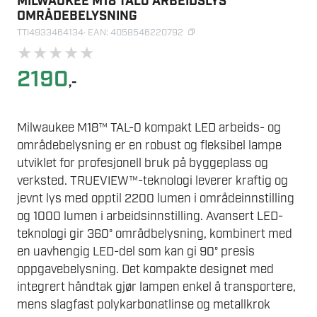
MILWAUKEE M18 TAL0 ARBEIDSLYS
OMRÅDEBELYSNING
TTI4933464134
· EAN: 4058546220792
★
★
★
★
★
2190
,-
Milwaukee M18™ TAL-0 kompakt LED arbeids- og
områdebelysning er en robust og fleksibel lampe
utviklet for profesjonell bruk på byggeplass og
verksted. TRUEVIEW™-teknologi leverer kraftig og
jevnt lys med opptil 2200 lumen i områdeinnstilling
og 1000 lumen i arbeidsinnstilling. Avansert LED-
teknologi gir 360° områdbelysning, kombinert med
en uavhengig LED-del som kan gi 90° presis
oppgavebelysning. Det kompakte designet med
integrert håndtak gjør lampen enkel å transportere,
mens slagfast polykarbonatlinse og metallkrok