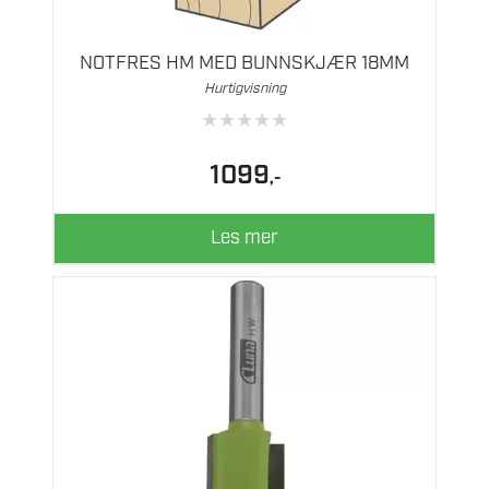
NOTFRES HM MED BUNNSKJÆR 18MM
Hurtigvisning
★
★
★
★
★
1099
,-
Les mer