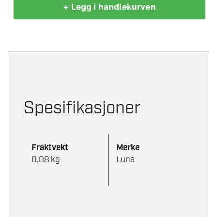
+ Legg i handlekurven
NOTFRES
HM
MED
BUNNSKJÆR
14MM
antall
Spesifikasjoner
Fraktvekt
Merke
0,08 kg
Luna