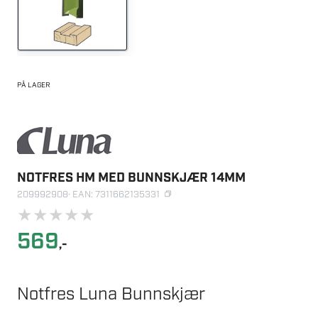
PÅ LAGER
NOTFRES HM MED BUNNSKJÆR 14MM
209992908
· EAN: 7311662135331
★
★
★
★
★
569
,-
Notfres Luna Bunnskjær