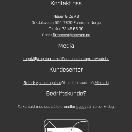
Kontakt oss
Nøsen & Co AS
Orkdalsveien 604, 7320 Fannrem, Norge
Telefon 72 46 65 00
Epost
firmapost@noesen.no
Media
Logo
Miljø og bærekraft
Facebook
Instagram
Youtube
Kundesenter
Retur
Kjøpsbetingelser
Ofte stilte spørsmål
Min side
Bedriftskunde?
Ta kontakt med oss på telefon
eller
epost
så hjelper vi deg.