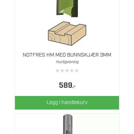
NOTFRES HM MED BUNNSKJÆR 3MM
Hurtigvisning
★
★
★
★
★
589
,-
Legg i handlekurv