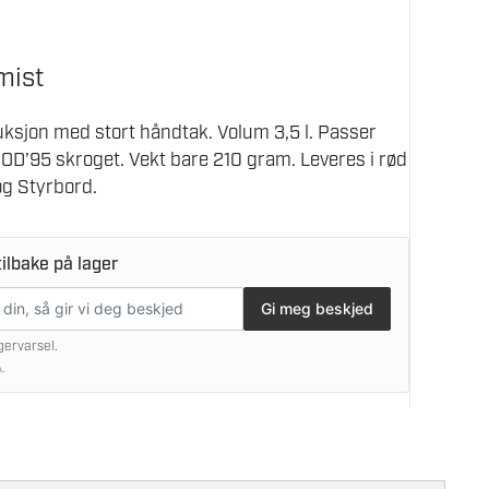
mist
uksjon med stort håndtak. Volum 3,5 l. Passer
 IOD’95 skroget. Vekt bare 210 gram. Leveres i rød
og Styrbord.
ilbake på lager
Gi meg beskjed
gervarsel.
.