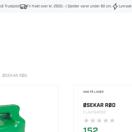
på Trustpilot
Fri frakt over kr. 2500,- | Gjelder varer under 60 cm
.
Lynrask
ØSEKAR RØD
IKKE PÅ LAGER
ØSEKAR RØD
FLA2194003
★
★
★
★
★
152