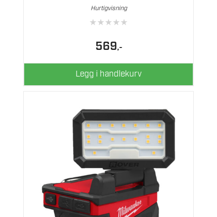
Hurtigvisning
★
★
★
★
★
569
,-
Legg i handlekurv