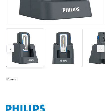
‹
›
PÅ LAGER