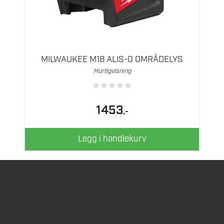
MILWAUKEE M18 ALIS-0 OMRÅDELYS
Hurtigvisning
★
★
★
★
★
1453
,-
Legg i handlekurv