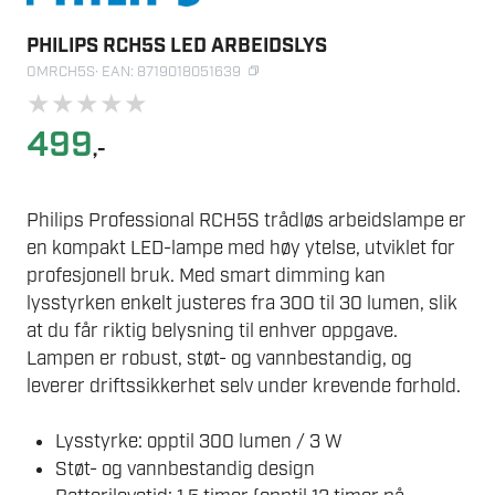
PHILIPS RCH5S LED ARBEIDSLYS
OMRCH5S
· EAN: 8719018051639
★
★
★
★
★
499
,-
Philips Professional RCH5S trådløs arbeidslampe er
en kompakt LED-lampe med høy ytelse, utviklet for
profesjonell bruk. Med smart dimming kan
lysstyrken enkelt justeres fra 300 til 30 lumen, slik
at du får riktig belysning til enhver oppgave.
Lampen er robust, støt- og vannbestandig, og
leverer driftssikkerhet selv under krevende forhold.
Lysstyrke: opptil 300 lumen / 3 W
Støt- og vannbestandig design