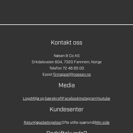
Kontakt oss
Nøsen & Co AS
Orkdalsveien 604, 7320 Fannrem, Norge
Telefon 72 46 65 00
Epost
firmapost@noesen.no
Media
Logo
Miljø og bærekraft
Facebook
Instagram
Youtube
Kundesenter
Retur
Kjøpsbetingelser
Ofte stilte spørsmål
Min side