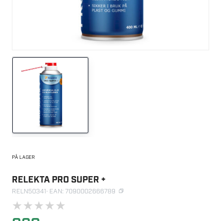
PÅ LAGER
RELEKTA PRO SUPER +
RELN50341
· EAN: 7090002666789
★
★
★
★
★