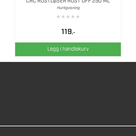
CRC RUSTLØSER RUST OFF 250 ML
Hurtigvisning
★
★
★
★
★
119
,-
Legg i handlekurv