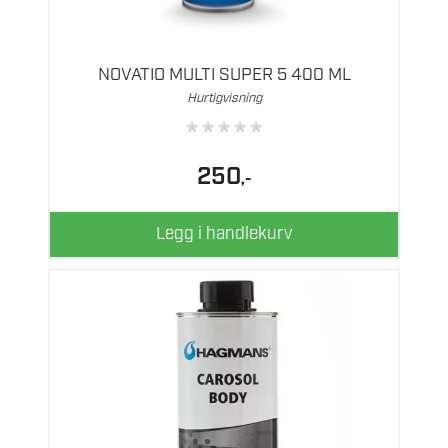
NOVATIO MULTI SUPER 5 400 ML
Hurtigvisning
★
★
★
★
★
250
,-
Legg i handlekurv