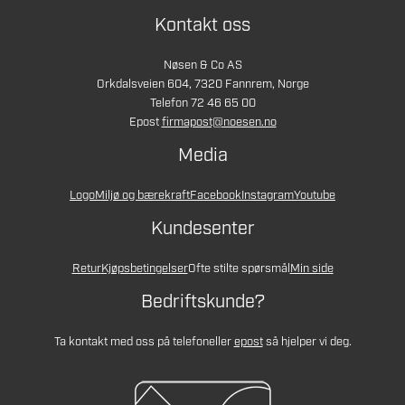
Kontakt oss
Nøsen & Co AS
Orkdalsveien 604, 7320 Fannrem, Norge
Telefon 72 46 65 00
Epost
firmapost@noesen.no
Media
Logo
Miljø og bærekraft
Facebook
Instagram
Youtube
Kundesenter
Retur
Kjøpsbetingelser
Ofte stilte spørsmål
Min side
Bedriftskunde?
Ta kontakt med oss på telefon
eller
epost
så hjelper vi deg.