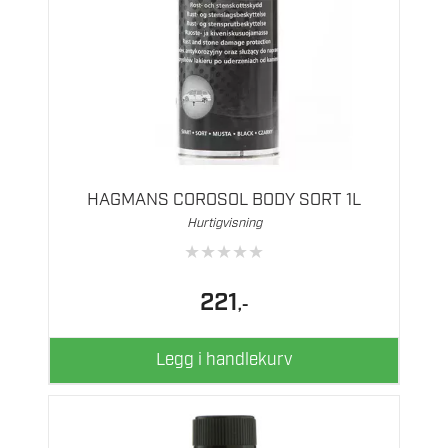
HAGMANS COROSOL BODY SORT 1L
Hurtigvisning
★
★
★
★
★
221
,-
Legg i handlekurv