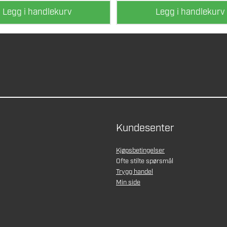
Legg i handlekurv
Legg i handlekurv
Kundesenter
Kjøpsbetingelser
Ofte stilte spørsmål
Trygg handel
Min side