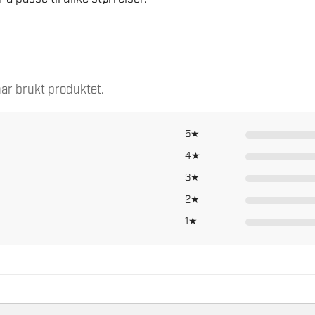
ar brukt produktet.
5★
4★
3★
2★
1★