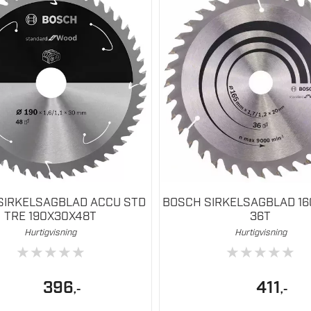
SIRKELSAGBLAD ACCU STD
BOSCH SIRKELSAGBLAD 16
TRE 190X30X48T
36T
Hurtigvisning
Hurtigvisning
★
★
★
★
★
★
★
★
★
★
396
411
,-
,-