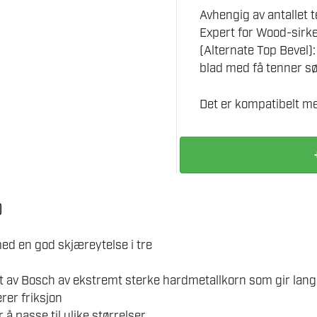
Avhengig av antallet 
Expert for Wood-sirk
(Alternate Top Bevel)
blad med få tenner sør
Det er kompatibelt m
BOSCH
SIRKELSAGBLAD
254X2,4X30MM
D
60T
EXP
ed en god skjæreytelse i tre
WOOD
antall
t av Bosch av ekstremt sterke hardmetallkorn som gir lang
rer friksjon
å passe til ulike størrelser.