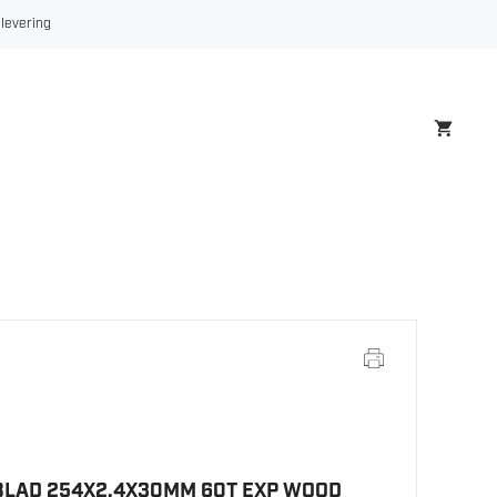
254X2,4X30MM
 levering
60T
EXP
WOOD
antall
BLAD 254X2,4X30MM 60T EXP WOOD