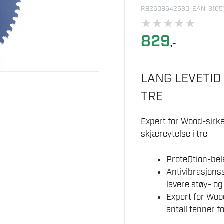
RB2608642530
· EAN: 316
★
★
★
★
★
829
,-
LANG LEVETID
TRE
Expert for Wood-sirke
skjæreytelse i tre
ProteQtion-bel
Antivibrasjonss
lavere støy- og
Expert for Woo
antall tenner fo