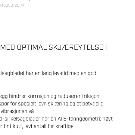
5140650120
 MED OPTIMAL SKJÆREYTELSE I
lsagbladet har en lang levetid med en god
egg hindrer korrosjon og reduserer friksjon
por for spesielt jevn skjæring og et betydelig
 vibrasjonsnivå
d-sirkelsagblader har en ATB-tanngeometri: høyt
r fint kutt, lavt antall for kraftige