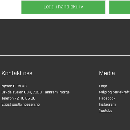
Legg i handlekurv
Kontakt oss
Media
Nøsen & Co AS
Logo
Orkdalsveien 604, 7320 Fannrem, Norge
Miljø og bærekraft
Telefon 72 46 65 00
Facebook
Epost
post@noesen.no
Instagram
Youtube