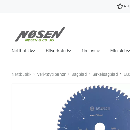
Hopp
4.9 
til
innhold
Nettbutikk
Bilverksted
Om oss
Min side
›
›
›
›
Nettbutikk
Verktøytilbehør
Sagblad
Sirkelsagblad
BO