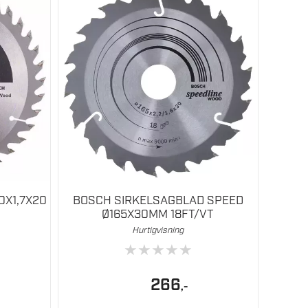
0X1,7X20
BOSCH SIRKELSAGBLAD SPEED
Ø165X30MM 18FT/VT
Hurtigvisning
★
★
★
★
★
266
,-