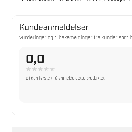
Kundeanmeldelser
Vurderinger og tilbakemeldinger fra kunder som h
0,0
★
★
★
★
★
Bli den første til å anmelde dette produktet.