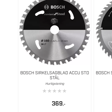
BOSCH SIRKELSAGBLAD ACCU STD
BOSCH 
STÅL
Hurtigvisning
★
★
★
★
★
369
,-