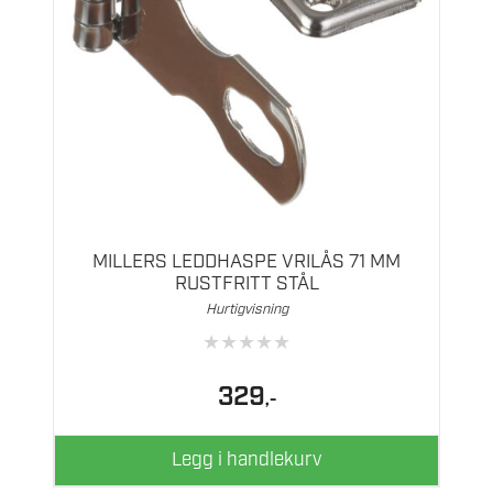
MILLERS LEDDHASPE VRILÅS 71 MM
RUSTFRITT STÅL
Hurtigvisning
★
★
★
★
★
329
,-
Legg i handlekurv