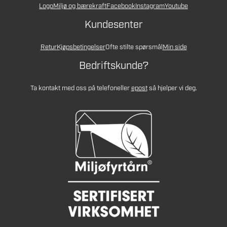
Logo
Miljø og bærekraft
Facebook
Instagram
Youtube
Kundesenter
Retur
Kjøpsbetingelser
Ofte stilte spørsmål
Min side
Bedriftskunde?
Ta kontakt med oss på telefon
eller
epost
så hjelper vi deg.