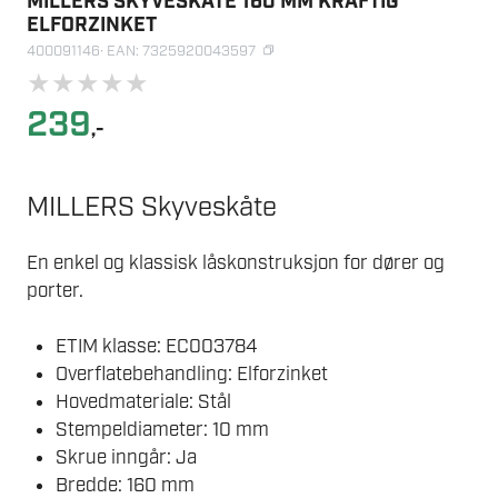
MILLERS SKYVESKÅTE 160 MM KRAFTIG
ELFORZINKET
400091146
· EAN: 7325920043597
★
★
★
★
★
239
,-
MILLERS Skyveskåte
En enkel og klassisk låskonstruksjon for dører og
porter.
ETIM klasse: EC003784
Overflatebehandling: Elforzinket
Hovedmateriale: Stål
Stempeldiameter: 10 mm
Skrue inngår: Ja
Bredde: 160 mm