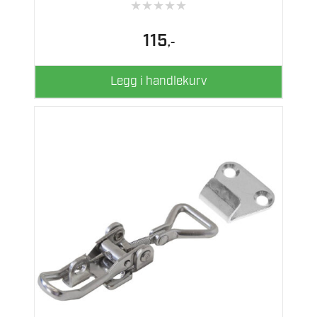
★
★
★
★
★
115
,-
Legg i handlekurv