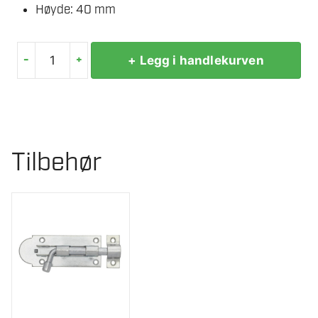
Høyde: 40 mm
-
+
+ Legg i handlekurven
MILLERS
SKYVESKÅTE
160
MM
KRAFTIG
Tilbehør
ELFORZINKET
antall