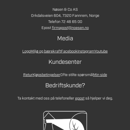
Nøsen & Co AS
Orkdalsveien 604, 7320 Fannrem, Norge
Telefon 72 46 65 00
Epost
firmapost@noesen.no
Media
Logo
Miljø og bærekraft
Facebook
Instagram
Youtube
Kundesenter
Retur
Kjøpsbetingelser
Ofte stilte spørsmål
Min side
Bedriftskunde?
Ta kontakt med oss på telefon
eller
epost
så hjelper vi deg.