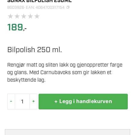
SONAX BILPOLISH 250ML
BG03926
· EAN: 4064700317154
★
★
★
★
★
189
,-
Bilpolish 250 ml.
Rengjør matt og sliten lakk og gjenoppretter farge
og glans. Med Carnubavoks som gir lakken et
beskyttende lag.
-
+
+ Legg i handlekurven
SONAX
BILPOLISH
250ML
antall