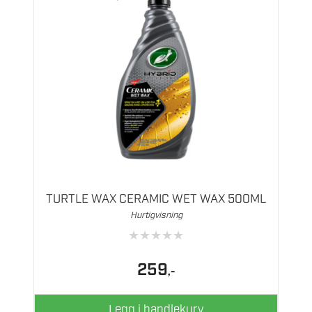
TURTLE WAX CERAMIC WET WAX 500ML
Hurtigvisning
★
★
★
★
★
259
,-
Legg i handlekurv