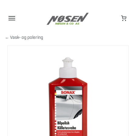
Hopp
til
innhold
← Vask- og polering