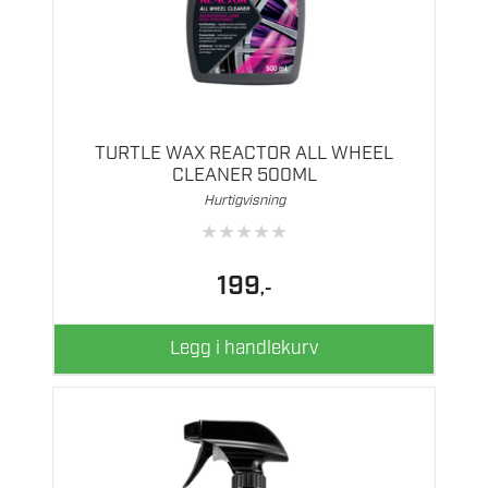
TURTLE WAX REACTOR ALL WHEEL
CLEANER 500ML
Hurtigvisning
★
★
★
★
★
199
,-
Legg i handlekurv