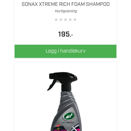
SONAX XTREME RICH FOAM SHAMPOO
Hurtigvisning
★
★
★
★
★
195
,-
Legg i handlekurv