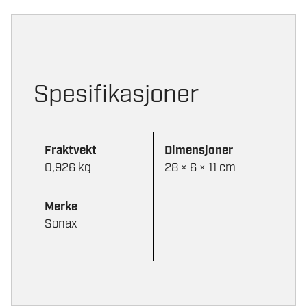
MAX
EFFECT
FELGRENS
750
ML
Spesifikasjoner
antall
Fraktvekt
Dimensjoner
0,926 kg
28 × 6 × 11 cm
Merke
Sonax