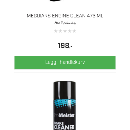
MEGUIARS ENGINE CLEAN 473 ML
Hurtigvisning
★
★
★
★
★
198
,-
Legg i handlekurv