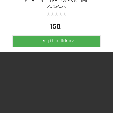
STIHL CR 100 FELGVASK 500ML
Hurtigvisning
★
★
★
★
★
150
,-
Legg i handlekurv