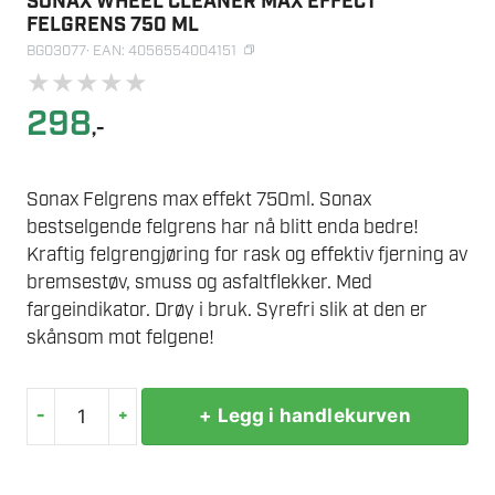
SONAX WHEEL CLEANER MAX EFFECT
FELGRENS 750 ML
BG03077
· EAN: 4056554004151
★
★
★
★
★
298
,-
Sonax Felgrens max effekt 750ml. Sonax
bestselgende felgrens har nå blitt enda bedre!
Kraftig felgrengjøring for rask og effektiv fjerning av
bremsestøv, smuss og asfaltflekker. Med
fargeindikator. Drøy i bruk. Syrefri slik at den er
skånsom mot felgene!
-
+
+ Legg i handlekurven
SONAX
WHEEL
CLEANER