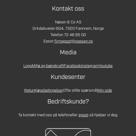
Kontakt oss
Nøsen & Co AS
Orkdalsveien 604, 7320 Fannrem, Norge
Telefon 72 46 65 00
Epost
firmapost@noesen.no
Media
Logo
Miljø og bærekraft
Facebook
Instagram
Youtube
Kundesenter
Retur
Kjøpsbetingelser
Ofte stilte spørsmål
Min side
Bedriftskunde?
Ta kontakt med oss på telefon
eller
epost
så hjelper vi deg.