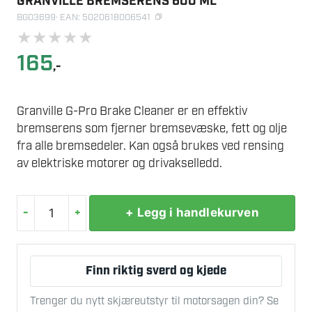
GRANVILLE BREMSERENS 600 ML
BG03699
· EAN: 5020618006541
★
★
★
★
★
165
,-
Granville G-Pro Brake Cleaner er en effektiv
bremserens som fjerner bremsevæske, fett og olje
fra alle bremsedeler. Kan også brukes ved rensing
av elektriske motorer og drivakselledd.
-
+
+ Legg i handlekurven
GRANVILLE
BREMSERENS
600
Finn riktig sverd og kjede
ML
antall
Trenger du nytt skjæreutstyr til motorsagen din? Se