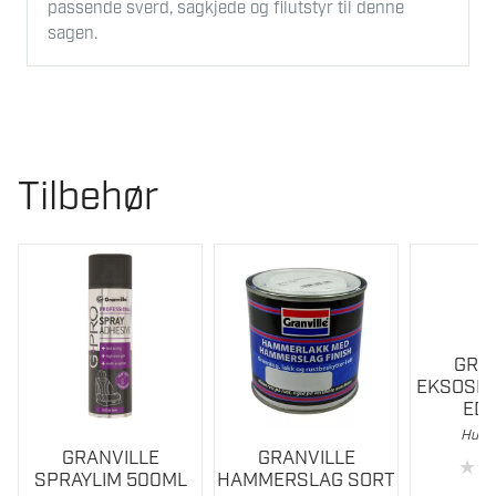
passende sverd, sagkjede og filutstyr til denne
sagen.
Tilbehør
GRA
EKSOSPA
EDD
Hurti
GRANVILLE
GRANVILLE
★
★
SPRAYLIM 500ML
HAMMERSLAG SORT