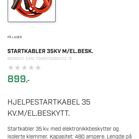
PÅ LAGER
STARTKABLER 35KV M/EL.BESK.
BG08012
· EAN: 7045570080123
★
★
★
★
★
899
,-
HJELPESTARTKABEL 35
KV.M/EL.BESKYTT.
Startkabler 35 kv. med elektronikkbeskytter og
isolerte klemmer. Kapasitet: 480 ampere. Lengde på