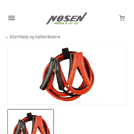
Hopp
til
innhold
← Starthjelp og batteriladere