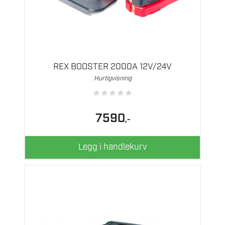
REX BOOSTER 2000A 12V/24V
Hurtigvisning
★
★
★
★
★
7590
,-
Legg i handlekurv