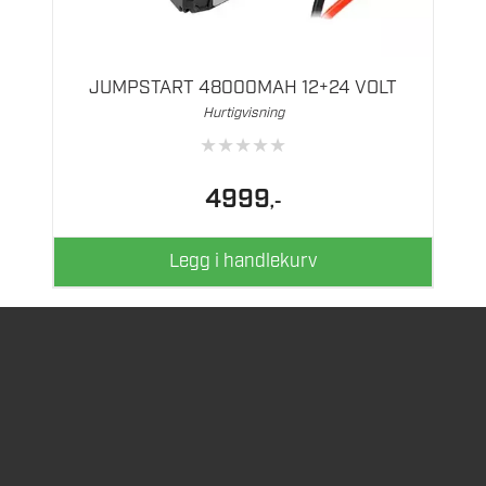
JUMPSTART 48000MAH 12+24 VOLT
Hurtigvisning
★
★
★
★
★
4999
,-
Legg i handlekurv