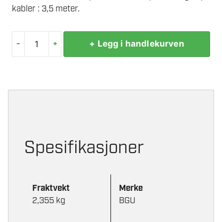
kabler : 3,5 meter.
-
+
+ Legg i handlekurven
STARTKABLER
35KV
M/EL.BESK.
antall
Spesifikasjoner
Fraktvekt
Merke
2,355 kg
BGU