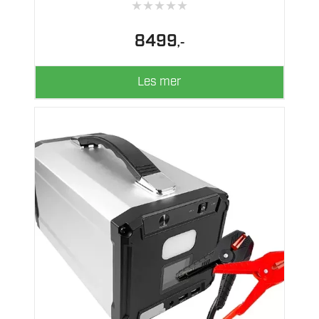
★
★
★
★
★
8499
,-
Les mer