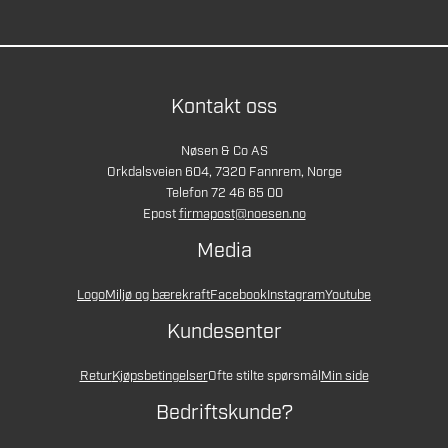
Kontakt oss
Nøsen & Co AS
Orkdalsveien 604, 7320 Fannrem, Norge
Telefon 72 46 65 00
Epost
firmapost@noesen.no
Media
Logo
Miljø og bærekraft
Facebook
Instagram
Youtube
Kundesenter
Retur
Kjøpsbetingelser
Ofte stilte spørsmål
Min side
Bedriftskunde?