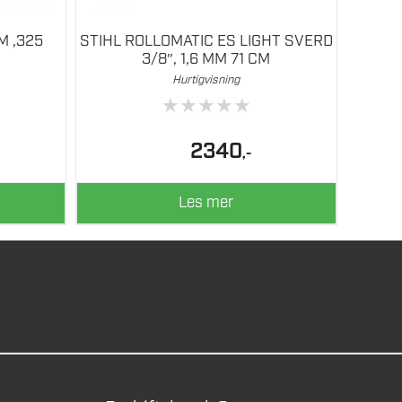
M ,325
STIHL ROLLOMATIC ES LIGHT SVERD
3/8″, 1,6 MM 71 CM
Hurtigvisning
★
★
★
★
★
2340
,-
Les mer