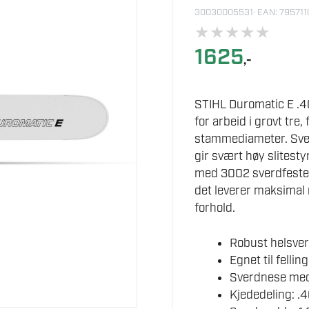
30030005531
· EAN: 79571
★
★
★
★
★
1625
,-
STIHL Duromatic E .40
for arbeid i grovt tre
stammediameter. Sve
gir svært høy slitest
med 3002 sverdfeste 
det leverer maksimal 
forhold.
Robust helsver
Egnet til fell
Sverdnese med 
Kjededeling: .