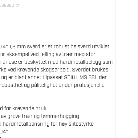
1038380
4″ 1,6 mm sverd er et robust helsverd utviklet
, for eksempel ved felling av trær med stor
rdnese er beskyttet med hardmetallbelegg som
yrke ved krevende skogsarbeid. Sverdet brukes
og er blant annet tilpasset STIHL MS 881, der
robusthet og pålitelighet under profesjonelle
d for krevende bruk
ing av grove trær og tømmerhogging
hardmetallpansring for høy slitestyrke
404″