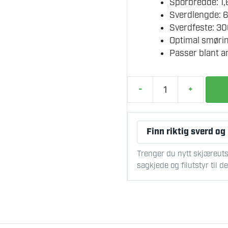
Sporbredde: 1
Sverdlengde: 6
Sverdfeste: 3
Optimal smørin
Passer blant a
-
+
STIHL
DUROMATIC
SVERD
Finn riktig sverd og
KLYV
1.3
Trenger du nytt skjæreuts
MM
sagkjede og filutstyr til 
63
CM
antall