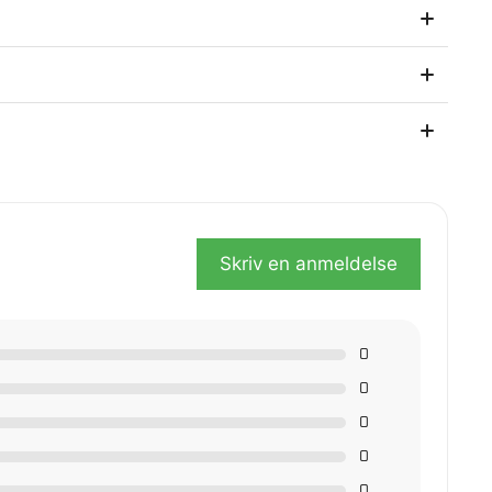
mmediameter. Sverdnese er beskyttet med
c E sverdet, 1,6 mm, brukes med 3002 sverdfeste på
sjonell bruk – også under svært krevende forhold.
så etter kjøpet.
Skriv en anmeldelse
0
0
0
0
0