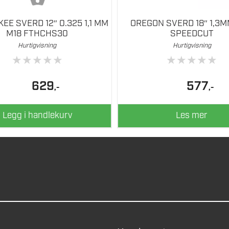
EE SVERD 12″ 0.325 1,1 MM
OREGON SVERD 18″ 1,3M
M18 FTHCHS30
SPEEDCUT
Hurtigvisning
Hurtigvisning
★
★
★
★
★
★
★
★
★
★
629
577
,-
,-
Legg i handlekurv
Les mer