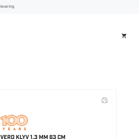
SVERD
 levering
KLYV
1.3
MM
63
CM
antall
VERD KLYV 1.3 MM 63 CM