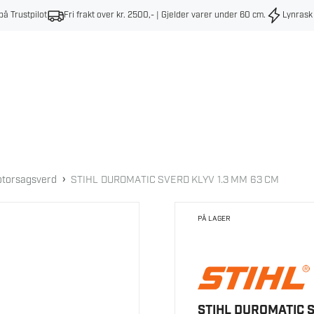
på Trustpilot
Fri frakt over kr. 2500,- | Gjelder varer under 60 cm
.
Lynrask
›
torsagsverd
STIHL DUROMATIC SVERD KLYV 1.3 MM 63 CM
PÅ LAGER
STIHL DUROMATIC S