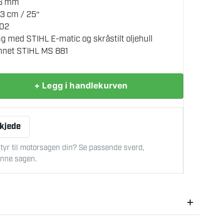
,6 mm
3 cm / 25″
002
g med STIHL E-matic og skråstilt oljehull
nnet STIHL MS 881
+ Legg i handlekurven
 kjede
tyr til motorsagen din? Se passende sverd,
denne sagen.