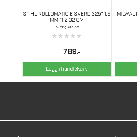
STIHL ROLLOMATIC E SVERD 325″ 1,5
MILWAUK
MM 11 Z 32 CM
Hurtigvisning
★
★
★
★
★
789
,-
Legg i handlekurv