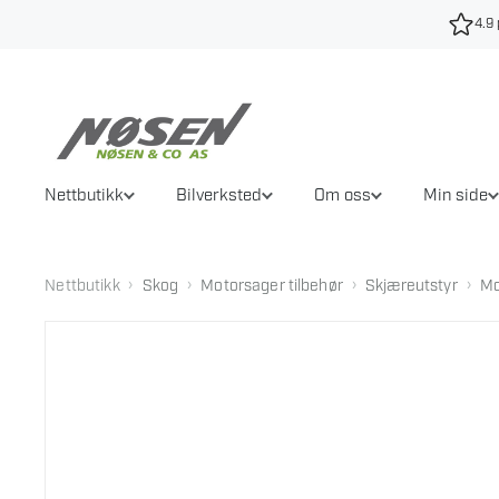
Hopp
4.9 
til
innhold
Nettbutikk
Bilverksted
Om oss
Min side
›
›
›
›
Nettbutikk
Skog
Motorsager tilbehør
Skjæreutstyr
Mo