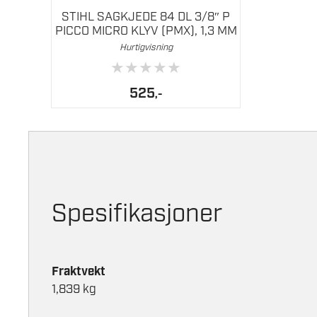
STIHL SAGKJEDE 84 DL 3/8″ P
PICCO MICRO KLYV (PMX), 1,3 MM
Hurtigvisning
★
★
★
★
★
525
,-
Spesifikasjoner
Fraktvekt
1,839 kg