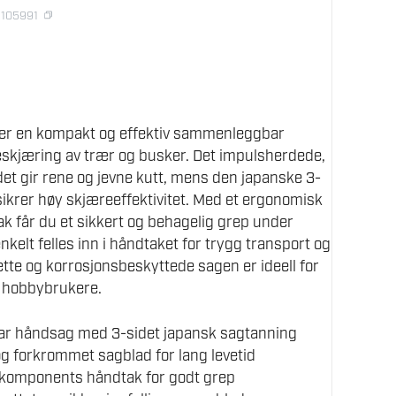
1105991
er en kompakt og effektiv sammenleggbar
eskjæring av trær og busker. Det impulsherdede,
t gir rene og jevne kutt, mens den japanske 3-
ikrer høy skjæreeffektivitet. Med et ergonomisk
 får du et sikkert og behagelig grep under
kelt felles inn i håndtaket for trygg transport og
tte og korrosjonsbeskyttede sagen er ideell for
g hobbybrukere.
 håndsag med 3-sidet japansk sagtanning
g forkrommet sagblad for lang levetid
komponents håndtak for godt grep