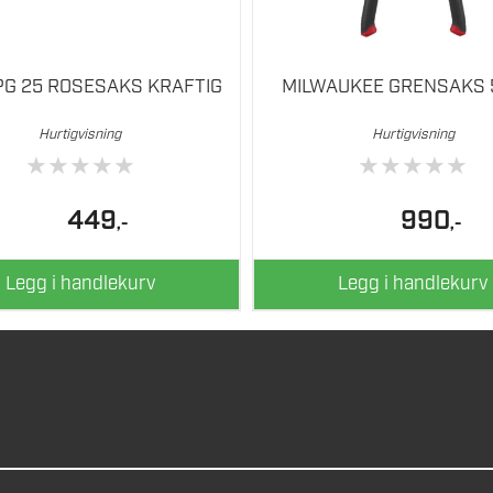
PG 25 ROSESAKS KRAFTIG
MILWAUKEE GRENSAKS
Hurtigvisning
Hurtigvisning
★
★
★
★
★
★
★
★
★
★
449
990
,-
,-
Legg i handlekurv
Legg i handlekurv