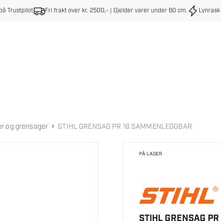
på Trustpilot
Fri frakt over kr. 2500,- | Gjelder varer under 60 cm
.
Lynrask
›
r og grensager
STIHL GRENSAG PR 16 SAMMENLEGGBAR
PÅ LAGER
STIHL GRENSAG P