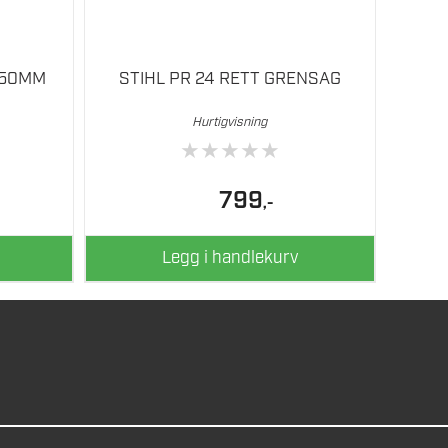
 50MM
STIHL PR 24 RETT GRENSAG
Hurtigvisning
★
★
★
★
★
799
,-
Legg i handlekurv