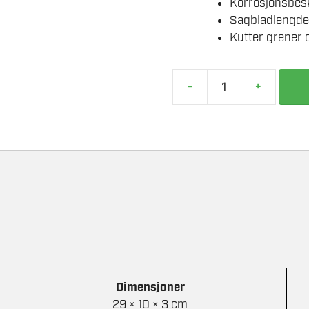
Korrosjonsbesk
Sagbladlengde:
Kutter grener 
-
+
STIHL
GRENSAG
PR
16
SAMMENLEGGBAR
antall
Dimensjoner
29 × 10 × 3 cm