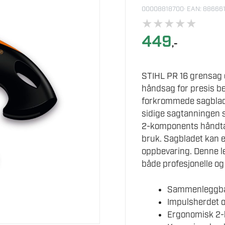
00008818700
· EAN: 88666
★
★
★
★
★
449
,-
STIHL PR 16 grensag 
håndsag for presis b
forkrommede sagblade
sidige sagtanningen s
2-komponents håndtak
bruk. Sagbladet kan en
oppbevaring. Denne le
både profesjonelle o
Sammenleggbar
Impulsherdet o
Ergonomisk 2-