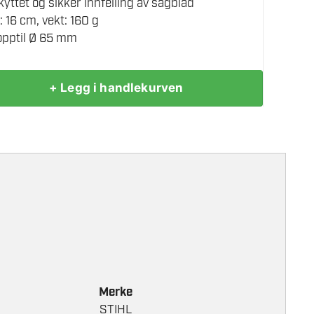
yttet og sikker innfelling av sagblad
 16 cm, vekt: 160 g
opptil Ø 65 mm
+ Legg i handlekurven
Merke
STIHL