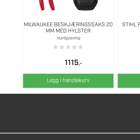
MILWAUKEE BESKJÆRINGSSAKS 20
STIHL 
MM MED HYLSTER
Hurtigvisning
★
★
★
★
★
1115
,-
Legg i handlekurv