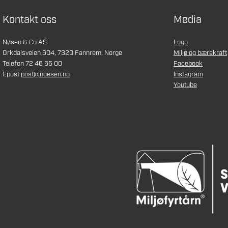
Kontakt oss
Media
Nøsen & Co AS
Logo
Orkdalsveien 604, 7320 Fannrem, Norge
Miljø og bærekraft
Telefon 72 46 65 00
Facebook
Epost
post@noesen.no
Instagram
Youtube