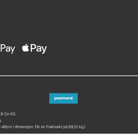
 & Co AS.
.
8cm i dimensjon, får en fraktvekt på 69,12 kg.)