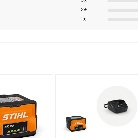
3★
50 min 3)
2★
100 min 3)
1★
130 min 3)
130 min 3)
101 cm
81 dB(A) 4)
89 dB(A) 4)
2 m/s² 5)
1.6 m/s² 5)