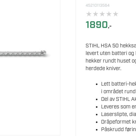
45210113564
★
★
★
★
★
1890
,-
STIHL HSA 50 hekksak
levert uten batteri og
hekker rundt huset og
herdede kniver.
Lett batteri-h
i området rund
Del av STIHL 
Leveres som en
Laserslipte, di
Dråpeformet kn
Påskrudd førin