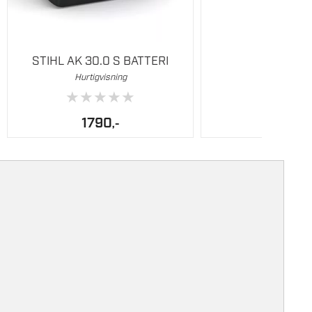
STIHL AK 30.0 S BATTERI
Hurtigvisning
★
★
★
★
★
1790
,-