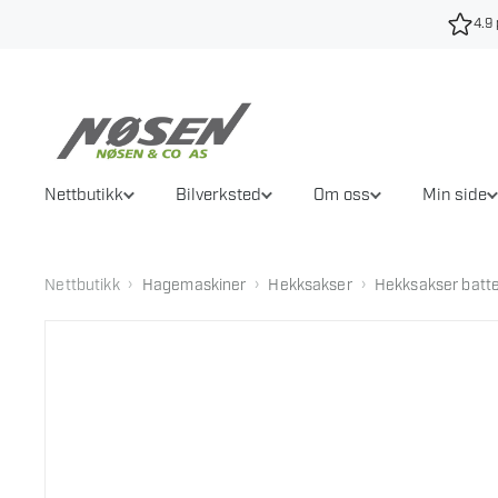
Hopp
4.9 
til
innhold
Nettbutikk
Bilverksted
Om oss
Min side
›
›
›
Nettbutikk
Hagemaskiner
Hekksakser
Hekksakser batte