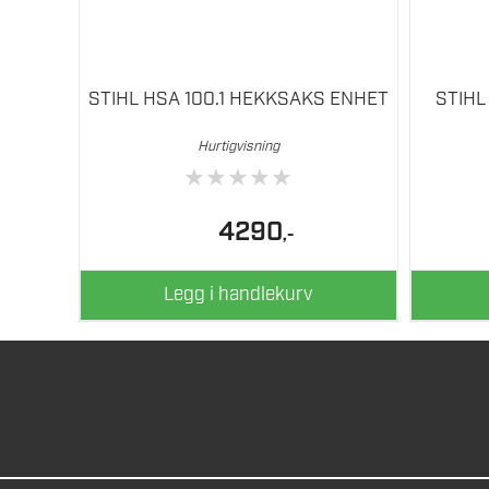
STIHL HSA 100.1 HEKKSAKS ENHET
STIHL
Hurtigvisning
★
★
★
★
★
4290
,-
Legg i handlekurv