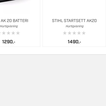
iere avhengig av applikasjon og driftsmodus
 AK 20 BATTERI
STIHL STARTSETT AK20
Hurtigvisning
Hurtigvisning
★
★
★
★
★
★
★
★
★
★
1290
1490
,-
,-