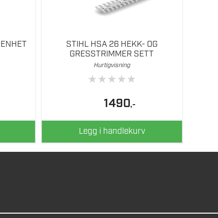
 ENHET
STIHL HSA 26 HEKK- OG
GRESSTRIMMER SETT
Hurtigvisning
★
★
★
★
★
1490
,-
Legg i handlekurv