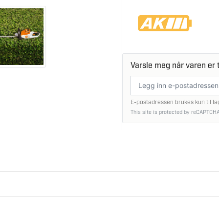
Varsle meg når varen er t
E-
postadresse
E-postadressen brukes kun til la
This site is protected by reCAPTCHA
mming og beskjæring av hekken din. Det er bare å sette i gang
øy klippeeffekt og mer aggressiv klippeteknikk.
ed den batteridrevne hekksaksen STIHL HSA 50 meget komfort