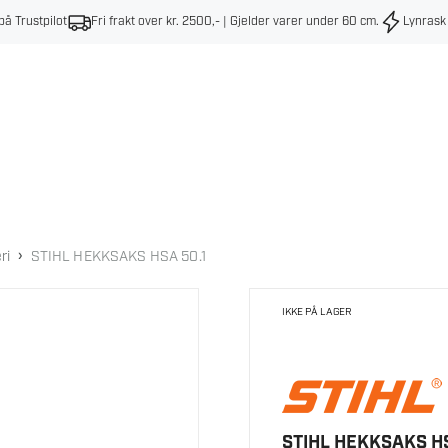
på Trustpilot
Fri frakt over kr. 2500,- | Gjelder varer under 60 cm
.
Lynrask
›
ri
STIHL HEKKSAKS HSA 50.1
IKKE PÅ LAGER
STIHL HEKKSAKS HS