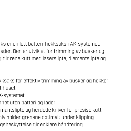
s er en lett batteri-hekksaks i AK-systemet,
 lader. Den er utviklet for trimming av busker og
 gir rene kutt med laserslipte, diamantslipte og
ekksaks for effektiv trimming av busker og hekker
t huset
AK-systemet
het uten batteri og lader
amantslipte og herdede kniver for presise kutt
iv holder grenene optimalt under klipping
gsbeskyttelse gir enklere håndtering