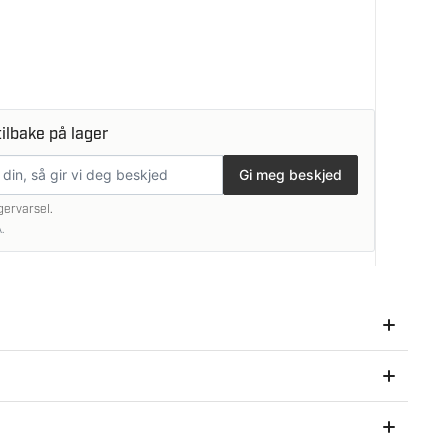
ilbake på lager
Gi meg beskjed
gervarsel.
.
 med arbeidet med å trimme hekker og busker, selv i
abelt både med høyre og venstre hånd. Med den