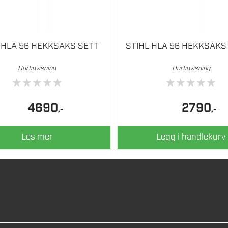
 HLA 56 HEKKSAKS SETT
STIHL HLA 56 HEKKSAKS
Hurtigvisning
Hurtigvisning
★
★
★
★
★
★
★
★
★
★
4690
2790
,-
,-
Les mer
Legg i handlekurv