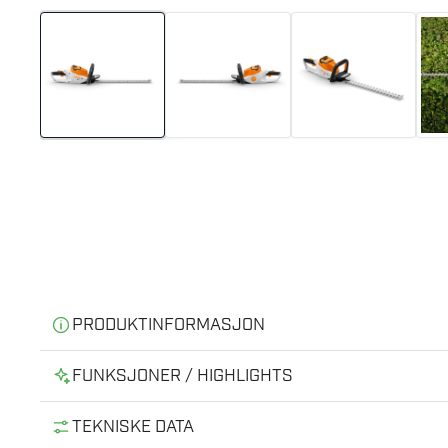
PRODUKTINFORMASJON
Batterihekksaksen HSA 50 er en multikunstner for tri
FUNKSJONER / HIGHLIGHTS
lydsensitive områder.
Den optimaliserte slipevinkelen på 34° gir en h
TEKNISKE DATA
Loophåndtak med integrert kontroll gjør arbeidet m