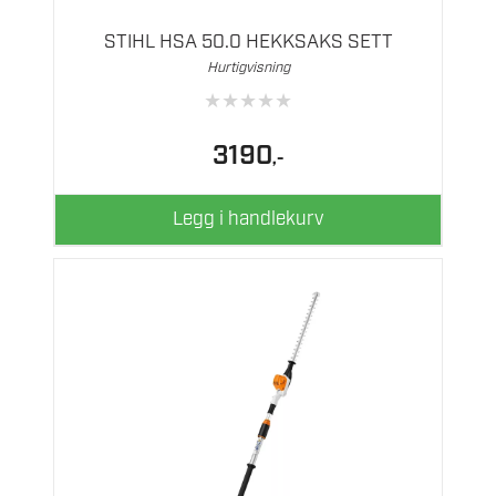
STIHL HSA 50.0 HEKKSAKS SETT
Hurtigvisning
★
★
★
★
★
3190
,-
Legg i handlekurv