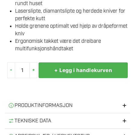
rundt huset
Laserslipte, diamantslipte og herdede kniver for
perfekte kutt
Holde grenene optimalt ved hjelp av dråpeformet
kniv
Ergonomisk takket være det dreibare
multifunksjonshåndtaket
-
+
+ Legg i handlekurven
STIHL
HSA
60.1
HEKKSAKS
ENHET
PRODUKTINFORMASJON
antall
Informasjon
TEKNISKE DATA
Du kan vri multifunksjonshåndtaket 90° til venstre eller
Nominell spenning
36 V