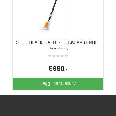
STIHL HLA 86 BATTERI HEKKSAKS ENHET
Hurtigvisning
★
★
★
★
★
5990
,-
Legg i handlekurv