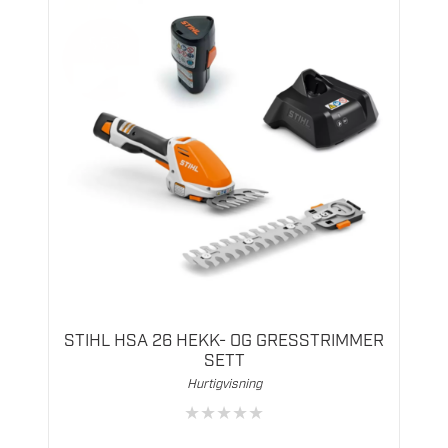
dermed integreres i STIHL connected. Etter at du
har koblet Smart Connector til apparatet,
registrerer denne maskinen driftstimene og
overfører disse via Bluetooth til STIHL
connected-appen. I tillegg til å få innsikt i
driftstimene, har du en oversikt over alt
nødvendig vedlikehold i appen, slik at du ikke
overser noe viktig vedlikehold og at enheten
alltid er klar til bruk.
STIHL HSA 26 HEKK- OG GRESSTRIMMER
SETT
Hurtigvisning
★
★
★
★
★