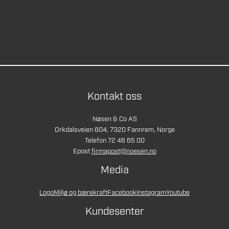
Kontakt oss
Nøsen & Co AS
Orkdalsveien 604, 7320 Fannrem, Norge
Telefon 72 46 65 00
Epost
firmapost@noesen.no
Media
Logo
Miljø og bærekraft
Facebook
Instagram
Youtube
Kundesenter