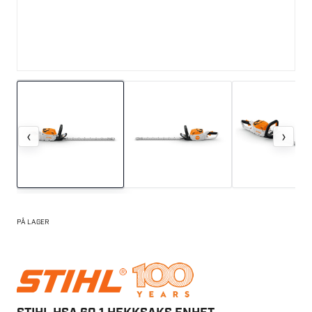
‹
›
PÅ LAGER