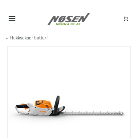
Hopp
til
innhold
← Hekksakser batteri