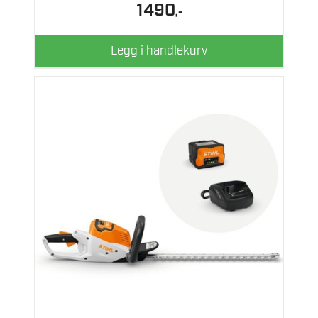
1490
,-
Legg i handlekurv