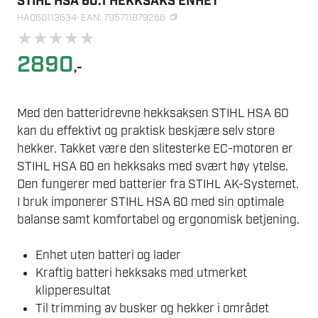
STIHL HSA 60.1 HEKKSAKS ENHET
HA060113534
· EAN: 795711879266
★
★
★
★
★
2890
,-
Med den batteridrevne hekksaksen STIHL HSA 60
kan du effektivt og praktisk beskjære selv store
hekker. Takket være den slitesterke EC-motoren er
STIHL HSA 60 en hekksaks med svært høy ytelse.
Den fungerer med batterier fra STIHL AK-Systemet.
I bruk imponerer STIHL HSA 60 med sin optimale
balanse samt komfortabel og ergonomisk betjening.
Enhet uten batteri og lader
Kraftig batteri hekksaks med utmerket
klipperesultat
Til trimming av busker og hekker i området