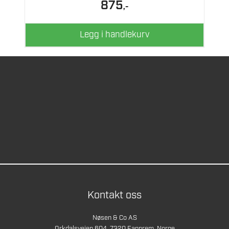
875
,-
Legg i handlekurv
Kontakt oss
Nøsen & Co AS
Orkdalsveien 604, 7320 Fannrem, Norge