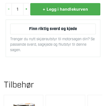
-
+
+ Legg i handlekurven
STIHL
SVERD
L
Finn riktig sverd og kjede
10CM/4"
1,1MM/0.043"
Trenger du nytt skjæreutstyr til motorsagen din? Se
antall
passende sverd, sagkjede og filutstyr til denne
sagen.
Tilbehør