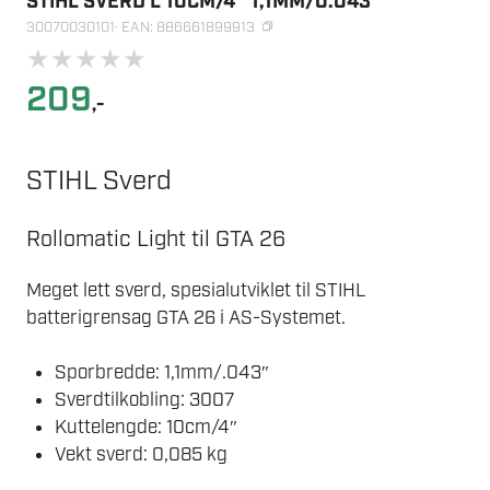
STIHL SVERD L 10CM/4″ 1,1MM/0.043″
30070030101
· EAN: 886661899913
★
★
★
★
★
209
,-
STIHL Sverd
Rollomatic Light til GTA 26
Meget lett sverd, spesialutviklet til STIHL
batterigrensag GTA 26 i AS-Systemet.
Sporbredde: 1,1mm/.043″
Sverdtilkobling: 3007
Kuttelengde: 10cm/4″
Vekt sverd: 0,085 kg