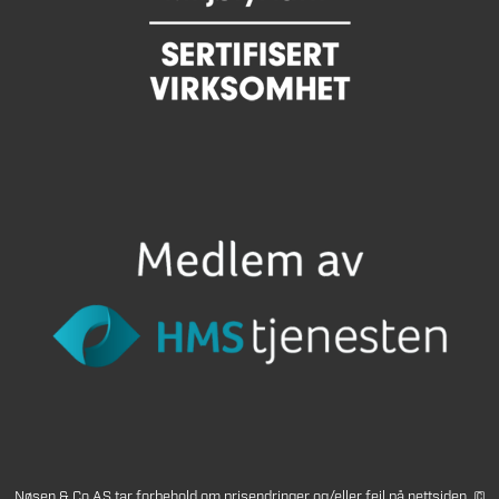
Nøsen & Co AS tar forbehold om prisendringer og/eller feil på nettsiden. ©