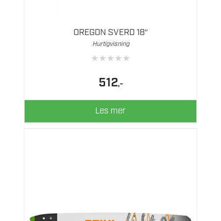
OREGON SVERD 18″
Hurtigvisning
★
★
★
★
★
512
,-
Les mer