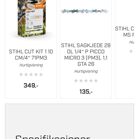
STIHL CA
MS PL
Hurti
STIHL SAGKJEDE 28
★
★
STIHL CUT KIT 1 10
DL 1/4″ P PICCO
CM/4″ 71PM3
MICRO 3 (PM3), 1,1
3
GTA 26
Hurtigvisning
Hurtigvisning
★
★
★
★
★
★
★
★
★
★
349
,-
135
,-