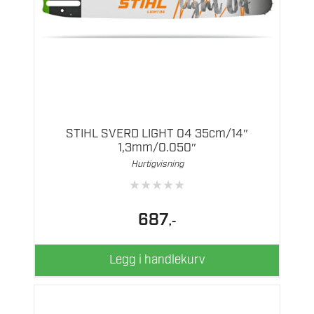
STIHL SVERD LIGHT 04 35cm/14″
1,3mm/0.050″
Hurtigvisning
★
★
★
★
★
687
,-
Legg i handlekurv