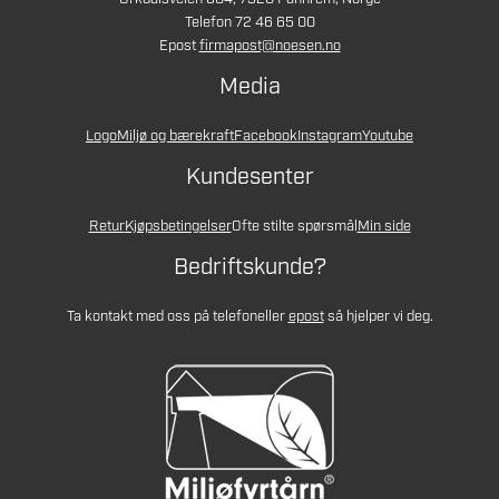
Telefon 72 46 65 00
Epost
firmapost@noesen.no
Media
Logo
Miljø og bærekraft
Facebook
Instagram
Youtube
Kundesenter
Retur
Kjøpsbetingelser
Ofte stilte spørsmål
Min side
Bedriftskunde?
Ta kontakt med oss på telefon
eller
epost
så hjelper vi deg.