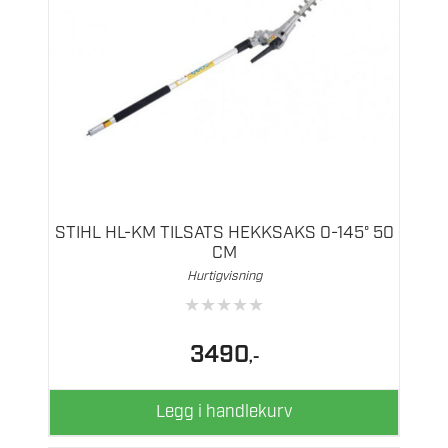
STIHL HL-KM TILSATS HEKKSAKS 0-145° 50
CM
Hurtigvisning
★
★
★
★
★
3490
,-
Legg i handlekurv