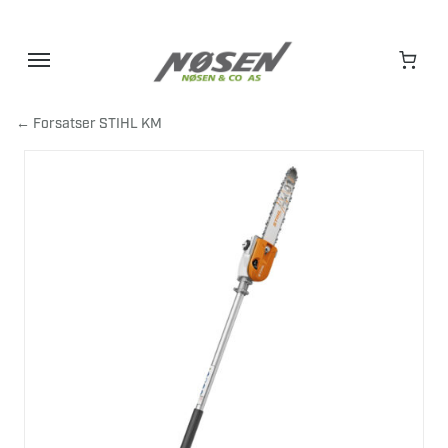
Hopp
til
innhold
← Forsatser STIHL KM