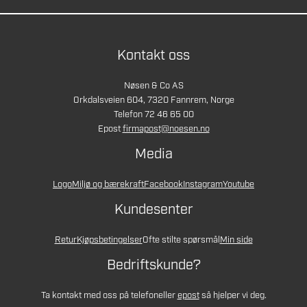
Kontakt oss
Nøsen & Co AS
Orkdalsveien 604, 7320 Fannrem, Norge
Telefon 72 46 65 00
Epost
firmapost@noesen.no
Media
Logo
Miljø og bærekraft
Facebook
Instagram
Youtube
Kundesenter
Retur
Kjøpsbetingelser
Ofte stilte spørsmål
Min side
Bedriftskunde?
Ta kontakt med oss på telefon
eller
epost
så hjelper vi deg.