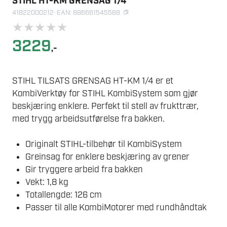
STIHL HT-KM GRENSAG 1/4
41822000212
· EAN: 886661545568
★
★
★
★
★
3229
,-
STIHL TILSATS GRENSAG HT-KM 1/4 er et
KombiVerktøy for STIHL KombiSystem som gjør
beskjæring enklere. Perfekt til stell av frukttrær,
med trygg arbeidsutførelse fra bakken.
Originalt STIHL-tilbehør til KombiSystem
Greinsag for enklere beskjæring av grener
Gir tryggere arbeid fra bakken
Vekt: 1,8 kg
Totallengde: 126 cm
Passer til alle KombiMotorer med rundhåndtak