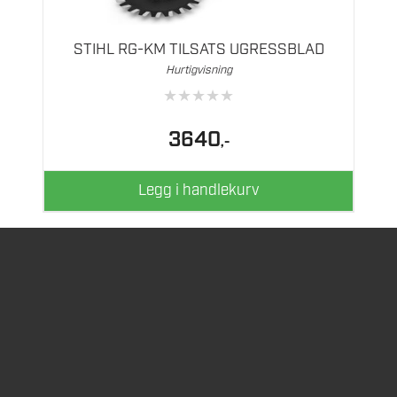
STIHL RG-KM TILSATS UGRESSBLAD
Hurtigvisning
★
★
★
★
★
3640
,-
Legg i handlekurv