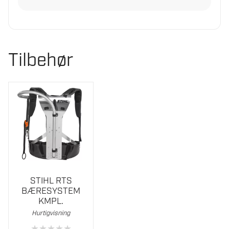
Tilbehør
STIHL RTS
BÆRESYSTEM
KMPL.
Hurtigvisning
★
★
★
★
★