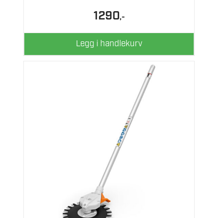
1290
,-
Legg i handlekurv