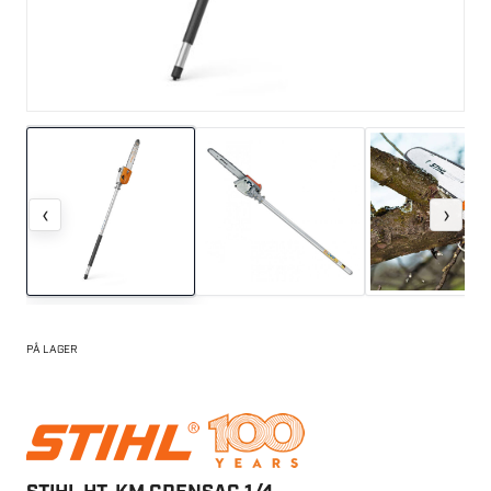
‹
›
PÅ LAGER