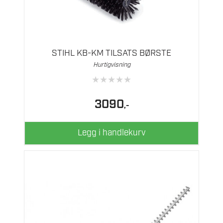
STIHL KB-KM TILSATS BØRSTE
Hurtigvisning
★
★
★
★
★
3090
,-
Legg i handlekurv