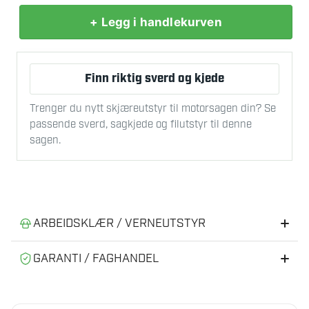
+ Legg i handlekurven
STIHL
HT-
KM
Finn riktig sverd og kjede
GRENSAG
1/4
Trenger du nytt skjæreutstyr til motorsagen din? Se
antall
passende sverd, sagkjede og filutstyr til denne
sagen.
ARBEIDSKLÆR / VERNEUTSTYR
Anbefalt verneutstyr til skogsarbeid
GARANTI / FAGHANDEL
Riktig verneutstyr gir tryggere og mer effektiv bruk av
Fagforhandler av produkter fra STIHL
motorsag og skogutstyr.